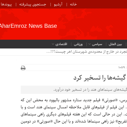
خانه
آرشیو
جستجوی پیشرفته
پیوندها
AharEmroz News Base
بین الملل
سیاسی
ورزشی
اقتصادی
نجرد در خارج از محدوده‌ی شهرستان اهر چیست؟!!...
10
یشه‌ها را تسخیر کرد
یشه‌های سینماهای هند را در تسخیر خود درآورد.
سپرس، «صورتی» فیلم جدید ستاره مشهور بالیوود به محض این که
 این فیلم از فیلم‌های قابل ملاحظه امسال سینمای هند است و با
ت. این در حالی است که این هفته فیلم‌های دیگری راهی سینماهای
ریح» نیز راهی سینماها شده‌اند و با این حال «صورتی» در دومین