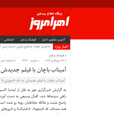
آخرین عناوین اخبار
فرهنگ و هنر
اجتماعی
ماجرای ایجاد صنایع پایین دست مس ا
اخبار ویژه
فرهنگ و هنر
26 سپتامبر 2016
بازدید : 1227
شناسه خبر : 89
آمیتاب باچان با فیلم جدیدش گ
آمیتاب باچان با فیلم جدیدش به نام «صورتی» گ
به گزارش خبرگزاری مهر به نقل از ایندیا اک
راهی سینماها شد، اقبال وسیعی به دست آورد.
پاسخ‌ مثبت و علاقه مخاطبان روبه رو شده اس
هند شده‌اند که «بنجو»، «خشک» و «روزهای تف