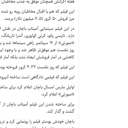
هفته اکرانش همچنان موفق به جذب مخاطبان ب
این فیلم که هم با اقبال مخاطبان روبه رو شده و
مرز فروش ۵۰ کرور (۷.۵ میلیون دلار) برسد.
در این فیلم سینمایی آمیتاب باچان در نقش
دارد. تاپسی پانو، کرتی کولهری، آندرا تاریانگ
«صورتی» از ۱۶ سپتامبر راهی سینماها
روز نخست هم موفق‌تر ظاهر شد و با وجود این ک
کاهشی در آمار فروشش ایجاد نشد بلکه آمار فر
این فیلم که روز نخست ۴.۳۲ کرور فروخته بود، تاکنون ۳۵.۹۱ کرور فروش کرده است.
این فیلم که فیلمی دادگاهی است ساخته آنیرو
اوایل مارس امسال باچان اعلام کرد برای ساخت
«صورتی» اعلام کرد.
برای ساخته شدن این فیلم آمیتاب باچان از گر
گشت و گذار کند.