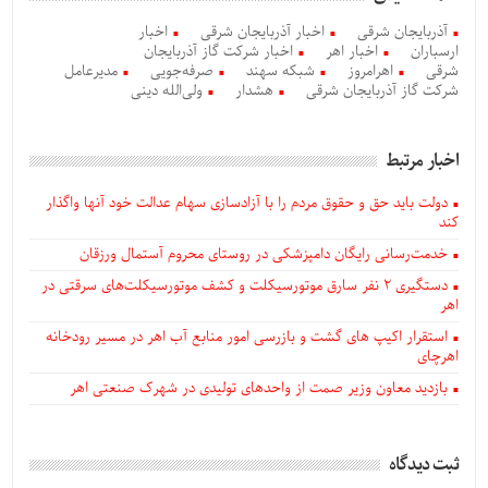
آذربایجان شرقی
اخبار آذربایجان شرقی
اخبار
ارسباران
اخبار اهر
اخبار شرکت گاز آذربایجان
شرقی
اهرامروز
شبکه سهند
صرفه‌جویی
مدیرعامل
شرکت گاز آذربایجان شرقی
هشدار
ولی‌الله دینی
اخبار مرتبط
دولت باید حق و حقوق مردم را با آزادسازی سهام عدالت خود آنها واگذار
کند
خدمت‌رسانی رایگان دامپزشکی در روستای محروم آستمال ورزقان
دستگيری ۲ نفر سارق موتورسیکلت و کشف موتورسیکلت‌های سرقتی در
اهر
استقرار اکیپ های گشت و بازرسی امور منابع آب اهر در مسیر رودخانه
اهرچای
بازدید معاون وزیر صمت از واحدهای تولیدی در شهرک صنعتی اهر
ثبت دیدگاه