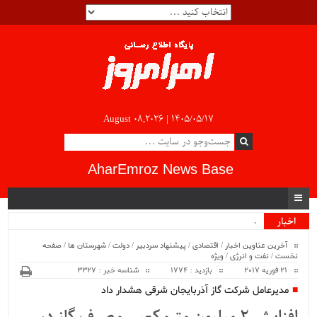
August 08,2026 |
۱۴۰۵/۰۵/۱۷
AharEmroz News Base
سیب .
اخبار
ویژه
آخرین عناوین اخبار
/
اقتصادی
/
پیشنهاد سردبیر
/
دولت
/
شهرستان ها
/
صفحه
نخست
/
نفت و انرژی
/
ویژه
21 فوریه 2017
بازدید : 1774
شناسه خبر : 3327
مدیرعامل شرکت گاز آذربایجان شرقی هشدار داد