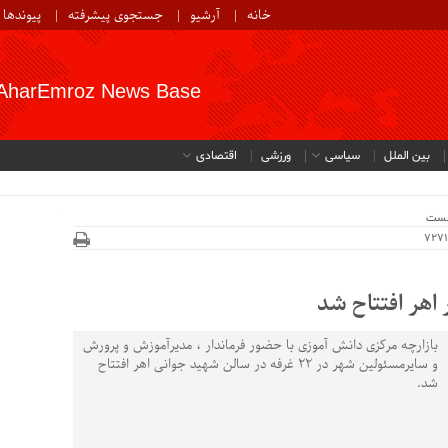
خانه
آرشیو
جستجوی پیشرفته
پیوندها
AharEmroz News Base
بین الملل
سیاسی
ورزشی
اقتصادی
ی روی دست کشاورزان مان_
خست
اهر افتتاح شد
بازارچه مركزی دانش آموزی با حضور فرماندار ، مديرآموزش و پرورش
و سايرمسئولين شهر در 22 غرفه در سالن شهيد جوانی اهر افتتاح
شد.