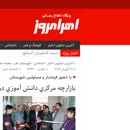
آخرین عناوین اخبار
فرهنگ و هنر
اجتماعی
سیب کشاورزان آذربایجان شرقی و غرب
اخبار ویژه
آخرین عناوین اخبار
/
اجتماعی
/
شهرستان اهر
/
صفحه ن
20 آوریل 2017
بازدید : 3230
شناسه خبر : 7271
با حضور فرماندار و مسئولين شهرستان
بازارچه مركزي دانش آموزي در 