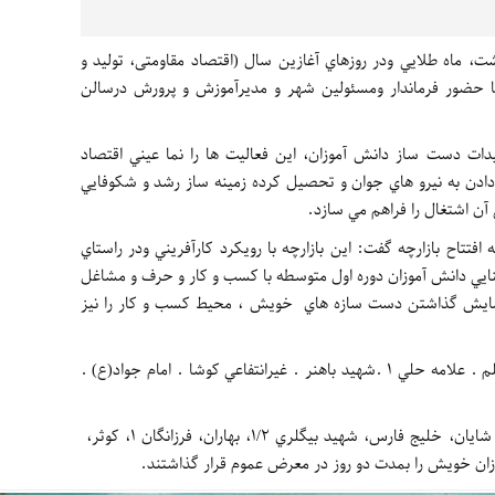
شت، ماه طلايي ودر روزهاي آغازين سال (اقتصاد مقاومتی، توليد و
با حضور فرماندار ومسئولين شهر و مديرآموزش و پرورش درسالن
ات دست ساز دانش آموزان، اين فعاليت ها را نما عيني اقتصاد
ها دادن به نيرو هاي جوان و تحصيل كرده زمينه ساز رشد و شكوفايي
 آن اشتغال را فراهم مي سازد.
تتاح بازارچه گفت: اين بازارچه با رويكرد كارآفريني ودر راستاي
ايي دانش آموزان دوره اول متوسطه با كسب و كار و حرف و مشاغل
نمايش گذاشتن دست سازه هاي خويش ، محيط كسب و كار را نيز
گفتني است دراين جشنواره مدارس پسرانه معلم . علامه حلي 1 .شهيد باهنر . غيرانتفاعي كوشا . امام جواد(ع) .
مدارس دخترانه غيرانتفاعي كوثران، غيرانتفاعي شايان، خليج فارس، شهيد بيگلري 1/2، بهاران، فرزانگان 1، كوثر،
ان خويش را بمدت دو روز در معرض عموم قرار گذاشتند.