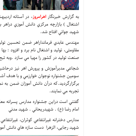
به گزارش خبرنگار
اهرامروز
، در آستانه ارديبه
اشتغال ) بازارچه مركزي دانش آموزي دراهر 
شهيد جواني افتاح شد.
مهندس عابدي فرمانداراهر ضمن تحسين توليد
مقاومتی، توليد و اشتغال نام برد و افزود : ب
صنعت توليد در كشور را مهيا مي سازد .وبه تبع
شجاعي مديرآموزش و پرورش اهر نيز درحاشيه اف
سومين جشنواره نوجوان خوارزمي و با هدف آشن
برگزارگرديد.كه درآن دانش آموزان ضمن به 
تجربه مي نمايند.
امام رضا (ع) . شهيدريحاني . شهيد مدني
شهيد رجايی، الزهرا دست سازه هاي دانش آموز