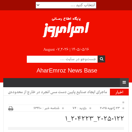
August 07,2026 |
۱۴۰۵/۰۵/۱۶
AharEmroz News Base
ماجرای ایجاد صنایع پایین دست مس انجرد در خارج از محدوده‌ی
اخبار
ویژه
شهرستان اهر چیست؟!!...
23 ژانویه 2025
بازدید : 74
شناسه خبر : 63410
20250122_204223_1