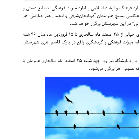
داره فرهنگ و ارشاد اسلامی و اداره میراث فرهنگی، صنایع دستی و
کاسی بسیج هنرمندان آذربایجان‌شرقی و انجمن هنر عکاسی اهر
لی” در این شهرستان برگزار خواهد شد.
این گزارش حاکیست، نمایشگاه عکس قاب های خیالی از 25 اسفند ماه سالجاری تا 15 فروردین ماه سال 96 همه
 لغایت 19 شب در نگارخانه میراث فرهنگی و گردشگری واقع در پارک قاسم اهری شهرستان
گفتنی است مراسم رونمایی از کارت پستالهای این نمایشگاه نیز روز چهارشنبه 25 اسفند ماه سالجاری همزمان با
نه عمومی اهر برگزار می‌شود.