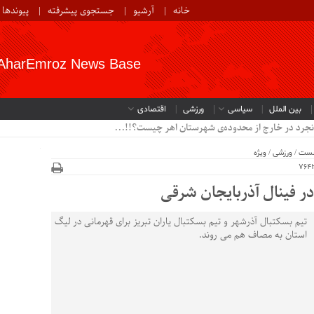
خانه
آرشیو
جستجوی پیشرفته
پیوندها
AharEmroz News Base
بین الملل
سیاسی
ورزشی
اقتصادی
نجرد در خارج از محدوده‌ی شهرستان اهر چیست؟!!...
خست
/
ورزشی
/
ویژه
 در فینال آذربایجان شرقی
تیم بسکتبال آذرشهر و تیم بسکتبال یاران تبریز برای قهرمانی در لیگ
استان به مصاف هم می روند.