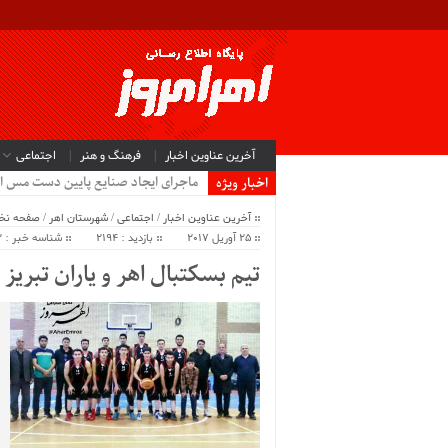
آخرین عناوین اخبار
فرهنگ و هنر
اجتماعی
ماجرای ایجاد صنایع پایین دست مس ا
اخبار ویژه
آخرین عناوین اخبار
/
اجتماعی
/
شهرستان اهر
/
صفحه ن
25 آوریل 2017
بازدید : 2194
شناسه خبر : 7642
تیم بسکتبال اهر و یاران تبریز