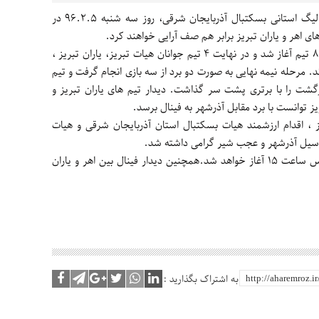
به نقل از نصر، بازی های لیگ استانی بسکتبال آذربایجان شرقی، روز سه شنبه ۹۶.۲.۵ در
ی اهر و یاران تبریز برابر هم صف آرایی خواهند کرد.
لیگ استانی از دهم دی ماه سال ۹۵ با حضور ۸ تیم آغاز شد و در نهایت ۴ تیم جوانان هیات تبریز، یاران تبریز ،
ایی راه پیدا کردند. مرحله نیمه نهایی به صورت دو برد از سه بازی انجام گرفت و تیم
برگشت را با برتری پشت سر گذاشت. دیدار تیم های یاران تبریز و
یز توانست با برد مقابل آذرشهر به فینال برسد.
یز ، اقدام ارزشمند هیات بسکتبال استان آذربایجان شرقی و هیات
ه سیل آذرشهر و عجب شیر گرامی داشته شد.
دیدار رده بندی بین آذرشهر و جوانان تبریز راس ساعت ۱۵ آغاز خواهد شد.همچنین دیدار فینال بین اهر و یاران
به اشتراک بگذارید :