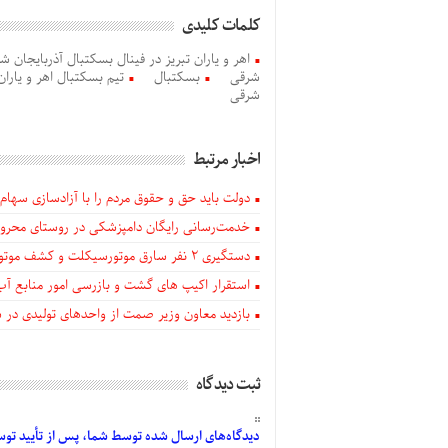
کلمات کلیدی
اهر و یاران تبریز در فینال بسکتبال آذربایجان ش
شرقی
بسکتبال
تیم بسکتبال اهر و یاران
شرقی
اخبار مرتبط
دولت باید حق و حقوق مردم را با آزادسازی سهام 
خدمت‌رسانی رایگان دامپزشکی در روستای محروم
دستگيری ۲ نفر سارق موتورسیکلت و کشف موتورسیکلت‌های سرقتی در اهر
استقرار اکیپ های گشت و بازرسی امور منابع آب
بازدید معاون وزیر صمت از واحدهای تولیدی در
ثبت دیدگاه
دیدگاه‌های
ارسال
شده
توسط شما، پس از
تأیید
توسط