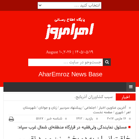
August 10,2026 |
۱۴۰۵/۰۵/۱۹
AharEmroz News Base
سیب کشاورزان آذربایجان ش.
اخبار
ویژه
آخرین عناوین اخبار
/
اجتماعی
/
پیشنهاد سردبیر
/
زنان و جوانان
/
شهرستان
اهر
/
شهری
/
صفحه نخست
16 مارس 2017
بازدید : 1412
شناسه خبر : 5187
مسئول نمایندگی ولی‌فقیه در قرارگاه منطقه‌ای شمال غرب سپاه: