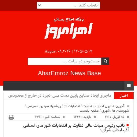
August 08,2026 |
۱۴۰۵/۰۵/۱۷
AharEmroz News Base
ماجرای ایجاد صنایع پایین دست مس انجرد در خارج از محدوده‌ی
اخبار
ویژه
شهرستان اهر چیست؟!!...
آخرین عناوین اخبار
/
انتخابات
/
انتخابات 96
/
پیشنهاد سردبیر
/
سیاسی
/
شهرستان ها
/
شهری
/
صفحه نخست
05 آوریل 2017
بازدید : 1244
شناسه خبر : 6361
نائب رئیس هیات عالی نظارت بر انتخابات شوراهای اسلامی
آذربایجان شرقی: