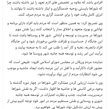
افرادی باشد که علاوه بر تخصص های لازم تعهد را نیز داشته باشند چرا
که شوراها بایستی روحیه خدمتگزاری و ایثار داشته باشند تا بتوانند با
انرژی کامل وقت خود را برای خدمت گزاری به مردم صرف کنند.
وی تصریح کرد: به همین منظور است که مردم باید افراد دارای برنامه و
توانایی و بویژه متعهد و اخلاق مدار را انتخاب کنند زیرا نقش مهم
شوراها در مدیریت و توسعه و آبادانی شهر ها و روستاها باعث شده تا
این جایگاه از حساسیت و ظرافت خاصی برخوردار شود و این جایگاه
افراد باتجربه، نخبه و کار آمد را طلب می کند تا به صحنه بیایند و
برآیند این امر رشد و توسعه همه جانبه شهر وروستا ها شود.
نماینده مردم ورزقان در مجلس شورای اسلامی افزود: طبیعی است که
حضور افراد ناکارآمد و نا اهل در این عرصه باعث ایجاد حاشیه و موجب
می شود انتظارات مردم از این نهاد برآورده نشود.
وی با مثبت ارزیابی کردن عملکرد کلی شوراها در چهار دوره گذشته با
وجود برخی کاستی ها و حاشیه ها اظهار داشت: اگر به نقش شوراها
درمدیریت، هدایت، جذب و نظارت اعتبارات در توسعه همه جانبه
شهری و روستایی و نقش مستقیم مردم در امور خود توجه کنیم بیش از
پیش به ارزش تشکیل نهاد شوراها پی خواهیم برد.