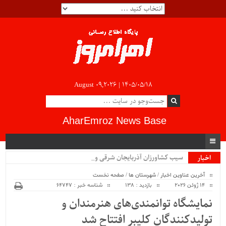
August 09,2026 |
۱۴۰۵/۰۵/۱۸
AharEmroz News Base
سیب کشاورزان آذربایجان شرقی و غرب_
اخبار
ویژه
آخرین عناوین اخبار
/
شهرستان ها
/
صفحه نخست
14 ژوئن 2026
بازدید : 138
شناسه خبر : 64747
نمایشگاه توانمندی‌های هنرمندان و
تولیدکنندگان کلیبر افتتاح شد