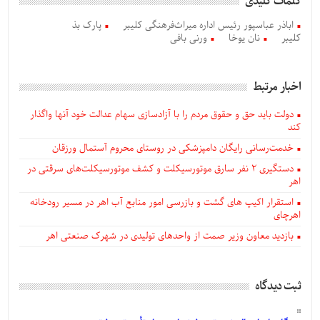
کلمات کلیدی
اباذر عباسپور رئیس اداره میراث‌فرهنگی کلیبر
پارک بذ
کلیبر
نان یوخا
ورنی بافی
اخبار مرتبط
دولت باید حق و حقوق مردم را با آزادسازی سهام عدالت خود آنها واگذار
کند
خدمت‌رسانی رایگان دامپزشکی در روستای محروم آستمال ورزقان
دستگيری ۲ نفر سارق موتورسیکلت و کشف موتورسیکلت‌های سرقتی در
اهر
استقرار اکیپ های گشت و بازرسی امور منابع آب اهر در مسیر رودخانه
اهرچای
بازدید معاون وزیر صمت از واحدهای تولیدی در شهرک صنعتی اهر
ثبت دیدگاه