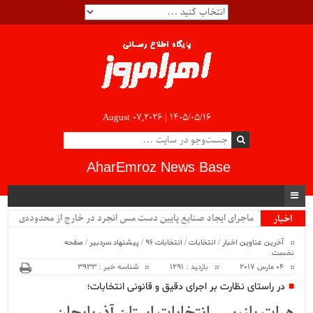
August 07,2026 |
۱۴۰۵/۰۵/۱۶
AharEmroz News Base
ماجرای ایجاد صنایع پایین دست مس انجرد در خارج از محدوده‌ی
اخبار
ویژه
شهرستان اهر چیست؟!!...
آخرین عناوین اخبار
/
انتخابات
/
انتخابات 96
/
پیشنهاد سردبیر
/
صفحه
نخست
04 مارس 2017
بازدید : 1291
شناسه خبر : 3933
در راستای نظارت بر اجرای دقیق و قانونی انتخابات؛