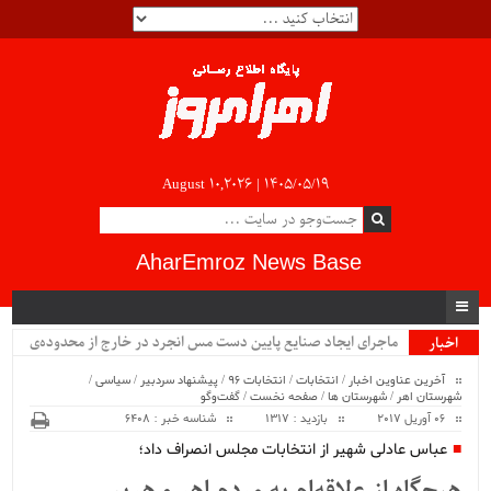
August 10,2026 |
۱۴۰۵/۰۵/۱۹
AharEmroz News Base
ماجرای ایجاد صنایع پایین دست مس انجرد در خارج از محدوده‌ی
اخبار
ویژه
شهرستان اهر چیست؟!!...
آخرین عناوین اخبار
/
انتخابات
/
انتخابات 96
/
پیشنهاد سردبیر
/
سیاسی
/
شهرستان اهر
/
شهرستان ها
/
صفحه نخست
/
گفت‌وگو
06 آوریل 2017
بازدید : 1317
شناسه خبر : 6408
عباس عادلی شهیر از انتخابات مجلس انصراف داد؛