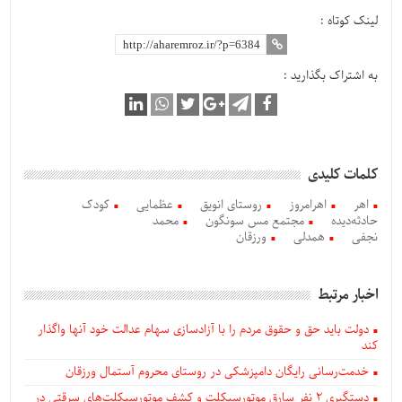
لینک کوتاه :
به اشتراک بگذارید :
کلمات کلیدی
اهر
اهرامروز
روستای انویق
عظمایی
کودک
حادثه‌دیده
مجتمع مس سونگون
محمد
نجفی
همدلی
ورزقان
اخبار مرتبط
دولت باید حق و حقوق مردم را با آزادسازی سهام عدالت خود آنها واگذار
کند
خدمت‌رسانی رایگان دامپزشکی در روستای محروم آستمال ورزقان
دستگيری ۲ نفر سارق موتورسیکلت و کشف موتورسیکلت‌های سرقتی در