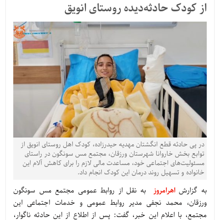
از کودک حادثه‌دیده روستای انویق
در پی حادثه قطع انگشتان مهدیه حیدرزاده، کودک اهل روستای انویق از
توابع بخش خاروانا شهرستان ورزقان، مجتمع مس سونگون در راستای
مسئولیت‌های اجتماعی خود، مساعدت مالی لازم را برای کاهش آلام این
خانواده و تسهیل روند درمان این کودک انجام داد.
به گزارش
اهرامروز
به نقل از روابط عمومی مجتمع مس سونگون
ورزقان، محمد نجفی مدیر روابط عمومی و خدمات اجتماعی این
مجتمع، با اعلام این خبر، گفت: پس از اطلاع از این حادثه ناگوار،