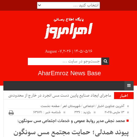
August 07,2026 |
۱۴۰۵/۰۵/۱۶
AharEmroz News Base
ماجرای ایجاد صنایع پایین دست مس انجرد در خارج از محدوده‌ی
اخبار
ویژه
شهرستان اهر چیست؟!!...
آخرین عناوین اخبار
/
اجتماعی
/
شهرستان اهر
/
صفحه نخست
13 مارس 2025
بازدید : 336
شناسه خبر : 63841
محمد نجفی مدیر روابط عمومی و خدمات اجتماعی مس سونگون:
پیوند همدلی؛ حمایت مجتمع مس سونگون