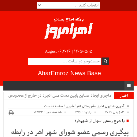
August 06,2026 |
۱۴۰۵/۰۵/۱۵
AharEmroz News Base
ماجرای ایجاد صنایع پایین دست مس انجرد در خارج از محدوده‌ی
اخبار
ویژه
شهرستان اهر چیست؟!!...
آخرین عناوین اخبار
/
شهرستان اهر
/
شهری
/
صفحه نخست
03 ژوئن 2026
بازدید : 276
شناسه خبر : 64723
با طرح رسمی سوال از شهردار؛
پیگیری رسمی عضو شورای شهر اهر در رابطه