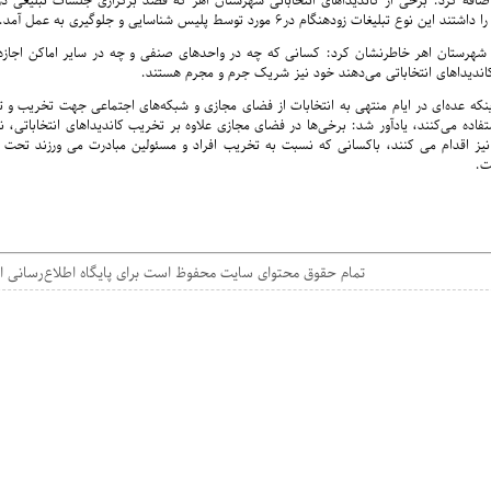
افه کرد: برخی از کاندیداهای انتخاباتی شهرستان اهر که قصد برگزاری جلسات تبلیغی در
وع تبلیغات زودهنگام در6 مورد توسط پلیس شناسایی و جلوگیری به عمل آمد.
ی شهرستان اهر خاطرنشان کرد: کسانی که چه در واحدهای صنفی و چه در سایر اماکن اجازه
 کاندیداهای انتخاباتی می‌دهند خود نیز شریک جرم و مجرم هستند.
اینکه عده‌ای در ایام منتهی به انتخابات از فضای مجازی و شبکه‌های اجتماعی جهت تخریب و ت
تفاده می‌کنند، یادآور شد: برخی‌ها در فضای مجازی علاوه بر تخریب کاندیداهای انتخاباتی،
یز اقدام می کنند، باکسانی که نسبت به تخریب افراد و مسئولین مبادرت می ورزند تحت پ
ت.
۱۴۰۵ - تمام حقوق محتوای سایت محفوظ است برای پایگاه اطلاع‌رسانی ا