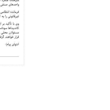
سرهنگ منفرد اض
واحدهای صنفی را داشتند این ن
فرمانده انتظام
غیرقانونی را به
وی با تأکید بر 
کاندیداها سوءاس
مسئولان محلی ن
قرار خواهند گرف
انتهای پیام/