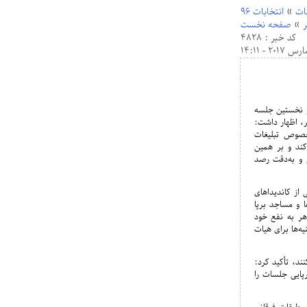
بات
»
انتخابات 96
»
صفحه نخست
کد خبر : 4828
 نخستین جلسه
ر، اظهار داشت:
خصوص تبلیغات
‌کند و بر همین
 و به‌دقت رصد
 از کاندیداهای
ا و مساجد برپا
هر به نفع خود
ه‌ها برای هیات
ند، تأکید کرد:
رپایی جلسات را