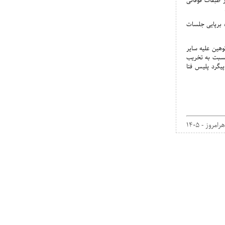
 طبقات فوقانی
 برپایی جلسات
وهین علیه سایر
 نسبت به تخریب
یگرد پلیس فتا
هرامروز