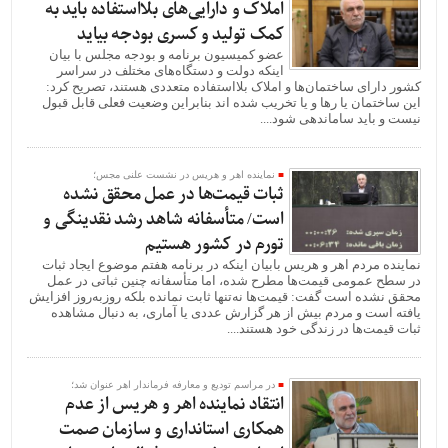
املاک و دارایی‌های بلااستفاده باید به
کمک تولید و کسری بودجه بیاید
عضو کمیسیون برنامه و بودجه مجلس با بیان
اینکه دولت و دستگاه‌های مختلف در سراسر
کشور دارای ساختمان‌ها و املاک بلااستفاده متعددی هستند، تصریح کرد:
این ساختمان یا رها و یا تخریب شده اند بنابراین وضعیت فعلی قابل قبول
نیست و باید ساماندهی شود....
نماینده اهر و هریس در نشست علنی مجس؛
ثبات قیمت‌ها در عمل محقق نشده
است/ متأسفانه شاهد رشد نقدینگی و
تورم در کشور هستیم
نماینده مردم اهر و هریس بابیان اینکه در برنامه هفتم موضوع ایجاد ثبات
در سطح عمومی قیمت‌ها مطرح شده، اما متأسفانه چنین ثباتی در عمل
محقق نشده است گفت: قیمت‌ها نه‌تنها ثابت نمانده بلکه روزبه‌روز افزایش
یافته است و مردم بیش از هر گزارش عددی یا آماری، به دنبال مشاهده
ثبات قیمت‌ها در زندگی خود هستند....
در مراسم تودیع و معارفه فرماندار اهر عنوان شد؛
انتقاد نماینده اهر و هریس از عدم
همکاری استانداری و سازمان صمت