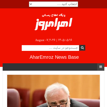
August 07,2026 |
۱۴۰۵/۰۵/۱۶
AharEmroz News Base