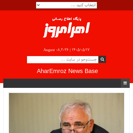
August 08,2026 |
۱۴۰۵/۰۵/۱۷
AharEmroz News Base