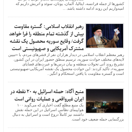
کشورها از جمله فرانسه، ایتالیا، آلمان، یونان، سوئد و اتریش داریم که
امیدواریم این روند ادامه داشته باشد. ...
رهبر انقلاب اسلامی: گستره مقاومت
بیش از گذشته تمام منطقه را فرا خواهد
گرفت/ وقایع سوریه محصول یک نقشه
مشترک آمریکایی و صهیونیستی است
رهبر معظم انقلاب اسلامی در دیدار هزاران نفر از قشرهای مردم، با «تبیین
لایه‌های مختلف حوادث سوریه، ترسیم منطق حضور ایران در این کشور،
تشریح روند آتی تحولات منطقه و بیان درس‌ها و عبرت‌های قضایای
سوریه»، تأکید کردند: این حوادث محصول یک نقشه آمریکایی-صهیونیستی
است و گستره مقاومت با یافتن استحکام و انگیز...
منبع آگاه: حمله اسرائیل به ۲۰ نقطه در
ایران غیرواقعی و عملیات روانی است
یک منبع مطلع گفت اخباری که می‌گوید ۱۰۰
هواپیمای نظامی اسرائیل در این حمله نقش
داشتند نیز کاملاً دروغ است و اسرائیل به دنبال
بزرگنمایی حمله ضعیف خود است.