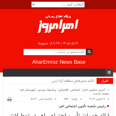
August 08,2026 |
۱۴۰۵/۰۵/۱۷
AharEmroz News Base
تاکید مدیرعامل منطقه آزاد ارس بر ض.
اخبار
ویژه
آخرین عناوین اخبار
/
اجتماعی
/
اقتصادی
/
پیشنهاد سردبیر
/
شهرستان اهر
/
صفحه نخست
16 مارس 2017
بازدید : 1561
شناسه خبر : 5002
رئیس شعبه تأمین اجتماعی اهر: