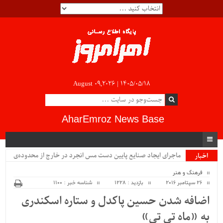
August 09,2026 |
۱۴۰۵/۰۵/۱۸
AharEmroz News Base
ماجرای ایجاد صنایع پایین دست مس انجرد در خارج از محدوده‌ی
اخبار
ویژه
شهرستان اهر چیست؟!!...
فرهنگ و هنر
26 سپتامبر 2016
بازدید : 1228
شناسه خبر : 1100
اضافه شدن حسین پاکدل و ستاره اسکندری
به «ماه تی تی»