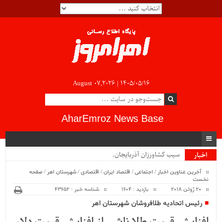
August 07,2026 |
۱۴۰۵/۰۵/۱۶
AharEmroz News Base
سیب کشاورزان آذربایجان شرق.
اخبار
ویژه
آخرین عناوین اخبار
/
اجتماعی
/
اقتصاد ایران
/
اقتصادی
/
شهرستان اهر
/
صفحه
نخست
20 ژوئن 2018
بازدید : 1604
شناسه خبر : 43652
رئیس اتحادیه طلافروشان شهرستان اهر