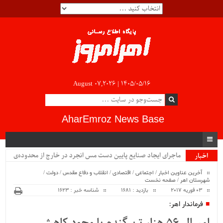
August 07,2026 |
۱۴۰۵/۰۵/۱۶
AharEmroz News Base
ماجرای ایجاد صنایع پایین دست مس انجرد در خارج از محدوده‌ی
اخبار
ویژه
شهرستان اهر چیست؟!!...
آخرین عناوین اخبار
/
اجتماعی
/
اقتصادی
/
انقلاب و دفاع مقدس
/
دولت
/
شهرستان اهر
/
صفحه نخست
03 فوریه 2017
بازدید : 1681
شناسه خبر : 1623
فرماندار اهر: