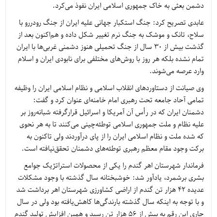
دشمن بعثی به خاک جمهوری اسلامی ایران نفوذ می‌کرد.
عابدی تصریح کرد: جنگ استکبار جهانی علیه ایران از جنگ رودررو با
سلاح، تانک و موشک به جنگ نرم تغییر شکل داده و هم‌اکنون بعد از
گذشت بیش از 30 سال از جنگ تحمیلی هنوز دشمنی غربی‌ها با ایران
تمام نشده بلکه هر روز با روش‌های مختلفی برای نابودی ایران و اسلام
وارد عرصه می‌شوند.
وی صیانت از دستاوردهای انقلاب اسلامی و نظام اسلامی ایران را وظیفه
تمامی آحاد جامعه تحت رهبری امام خامنه‌ای عنوان کرد و گفت:
دشمنان ایران که در رأس آن آمریکا و اسرائیل قرارگرفته شبانه‌روز بر
علیه نظام و ملت جمهوری اسلامی توطئه‌چینی می‌کنند تا به هر نحوی
که شده ملت و نظام اسلامی ایران را از پای درآوردند ولی تاکنون به
برکت وجود مقام معظم رهبری توطئه‌های دشمنان تحقق‌نیافته است.
فرماندار شهرستان اهر گندم را یکی از محصولات استراتژیک جوامع
بشری برشمرد، یادآور شد: خوشبختانه سال گذشته با وجود مشکلات
عدیده 42 هزار تن گندم از اراضی کشاورزی شهرستان اهر برداشت شد
و با توجه به اینکه سال گذشته بارندگی‌ها کاهش‌یافته بود ولی در سال
جاری این رقم به بیش از 56 هزار تن رسید و همین افزایش تولید گندم