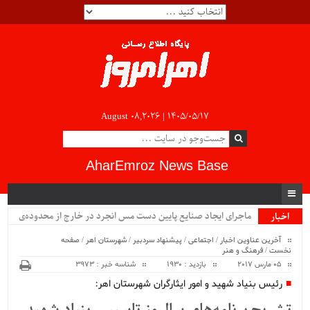
August 08,2026 |
۱۴۰۵/۰۵/۱۷
AharEmroz News Base
ماجرای ایجاد صنایع پایین دست مس انجرد در خارج از محدوده‌ی
اخبار
ویژه
شهرستان اهر چیست؟!!...
آخرین عناوین اخبار
/
اجتماعی
/
پیشنهاد سردبیر
/
شهرستان اهر
/
صفحه
نخست
/
فرهنگ و هنر
05 مارس 2017
بازدید : 1930
شناسه خبر : 3973
رئیس بنیاد شهید و امور ایثارگران شهرستان اهر: