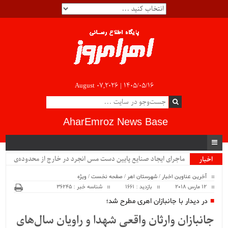
August 07,2026 |
۱۴۰۵/۰۵/۱۶
AharEmroz News Base
ماجرای ایجاد صنایع پایین دست مس انجرد در خارج از محدوده‌ی
اخبار
ویژه
شهرستان اهر چیست؟!!...
آخرین عناوین اخبار
/
شهرستان اهر
/
صفحه نخست
/
ویژه
12 مارس 2018
بازدید : 1661
شناسه خبر : 36245
در دیدار با جانبازان اهری مطرح شد؛
جانبازان وارثان واقعی شهدا و راویان سال‌های