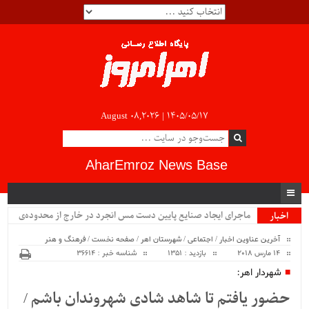
August 08,2026 |
۱۴۰۵/۰۵/۱۷
AharEmroz News Base
ماجرای ایجاد صنایع پایین دست مس انجرد در خارج از محدوده‌ی
اخبار
ویژه
شهرستان اهر چیست؟!!...
آخرین عناوین اخبار
/
اجتماعی
/
شهرستان اهر
/
صفحه نخست
/
فرهنگ و هنر
14 مارس 2018
بازدید : 1351
شناسه خبر : 36614
شهردار اهر:
حضور یافتم تا شاهد شادی شهروندان باشم /