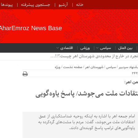
خانه
آرشیو
جستجوی پیشرفته
پیوندها
AharEmroz News Base
بین الملل
سیاسی
ورزشی
اقتصادی
نجرد در خارج از محدوده‌ی شهرستان اهر چیست؟!!...
شنهاد سردبیر
/
سیاسی
/
شهرستان اهر
/
صفحه نخست
/
ویژه
قادات ملت می‌جوشد/ پاسخ یاوه‌گویی
امام جمعه اهر با اشاره به اینکه روحیه ضداستکباری از عمق
اعتقادات ملت می‌جوشد، گفت: مردم با مشت‌های گره‌کرده به
یاوه‌گویی‌های ترامپ پاسخ کوبنده‌ای دادند.