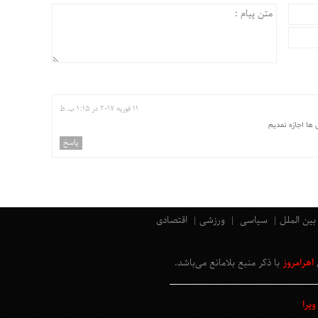
11 فوریه 2017 در 1:15 ب.ظ
 ها اجازه نمدیم
پاسخ
بین الملل
سیاسی
ورزشی
اقتصادی
اهرامروز
با ذکر منبع بلامانع
می‌باشد
.
یرا