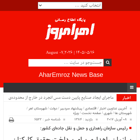
August 07,2026 |
۱۴۰۵/۰۵/۱۶
AharEmroz News Base
ماجرای ایجاد صنایع پایین دست مس انجرد در خارج از محدوده‌ی
اخبار
ویژه
شهرستان اهر چیست؟!!...
آخرین عناوین اخبار
/
اقتصادی
/
پیشنهاد سردبیر
/
دولت
/
شهرستان اهر
/
شهرستان ها
/
شهری
/
صفحه نخست
/
ویژه
08 آوریل 2017
بازدید : 1384
شناسه خبر : 6522
رئیس سازمان راهداری و حمل و نقل جاده‌ای کشور: