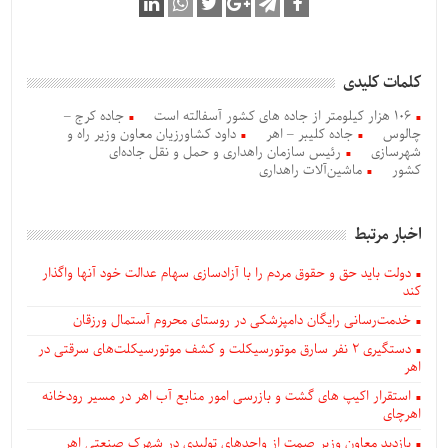
کلمات کلیدی
106 هزار کیلومتر از جاده های کشور آسفالته است
جاده کرج –
چالوس
جاده کلیبر – اهر
داود کشاورزیان معاون وزیر راه و
شهرسازی
رئیس سازمان راهداری و حمل و نقل جاده‌ای
کشور
ماشین‌آلات راهداری
اخبار مرتبط
دولت باید حق و حقوق مردم را با آزادسازی سهام عدالت خود آنها واگذار
کند
خدمت‌رسانی رایگان دامپزشکی در روستای محروم آستمال ورزقان
دستگيری ۲ نفر سارق موتورسیکلت و کشف موتورسیکلت‌های سرقتی در
اهر
استقرار اکیپ های گشت و بازرسی امور منابع آب اهر در مسیر رودخانه
اهرچای
بازدید معاون وزیر صمت از واحدهای تولیدی در شهرک صنعتی اهر