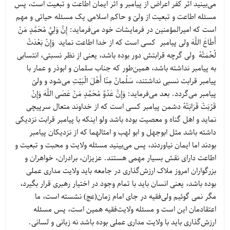
می‌بینید اثر کفر اعراض از پیامبر و اثر ایمان اطاعت و تبعیت است، پس
مسئله اطاعت و تبعیت از ولیّ و حاکم اسلامی یک مسئله حیاتی و مهم
است که امیرالمؤمنین در فرمایشات خود می‌فرماید: إِنَّ وَلِيَّ مُحَمَّدٍ مَنْ
أَطَاعَ اللَّهَ ولی پیامبر کسی است که از خدا اطاعت نماید وَإِنْ بَعُدَتْ
لُحْمَتُهُ ولی گرچه قرابتش دور بوده باشد، یعنی از نظر نسبتی، انتسابی
به پیامبر نداشته باشد، همین‌طور که جناب سلمان و ابوذر و عمار با
پیامبر قرابت نسبی نداشتند، سَلْمانُ مِنّا أَهْلَ الْبَيْتِ می‌شود و ولیّ
پیامبر می‌گردد. بعد می‌فرماید: وَإِنَّ عَدُوَّ مُحَمَّدٍ مَنْ عَصَى اللَّهَ وَإِنْ
قَرُبَتْ قَرَابَتُهُ دشمن پیامبر کسی است که از خداوند متعال سرپیچی
نماید و اهل گناه و معصیت بوده باشد ولو اینکه با پیامبر قرابت نزدیکی
داشته باشد مثل ابوجهل و ابو لهب و امثالهما که از نزدیکان پیامبر
بودند اما ایمان نیاوردند، پس می‌بینید مسئله ولایت و محبت و تبعیت و
اطاعت دارای نقش بسیار مهمی هستند. عزیزان، برادران، خواهران و
بزرگواران امروز ملاک ارزش‌گذاری در جامعه باید ولایت مداری عملی
بوده باشد، یعنی انسان باید با تمام وجود در اختیار رهبری قرار بگیرد،
مگر نمی گوئیم ولی‌فقیه در جای امام زمان(عج) نشسته است، ما
اعتقادمان این است و مسئله ولایت‌فقیه همین است، پس مسئله
ارزش‌گذاری باید با ولایت مداری عملی بوده باشد نه زبانی و لسانی.