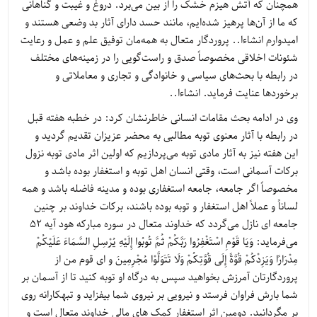
همچنان که آتش هیزم خشک را از بین می‌برد. دروغ و غیبت و گناهانی
که ما از آن‌ها پرهیز شده‌ایم، مانند حسد دارای آثار بد وضعی هستند و
امیدوارم انشاءا.. پروردگار متعال به همه‌مان توفیق علم و عمل و رعایت
شئونات اخلاقی مخصوصاً صدق و راست‌گویی را در زمینه‌های مختلف
در رابطه با بحث‌های سیاسی و خانوادگی و تجاری و معاملاتی و
برخوردها عنایت فرماید. انشاءا..
وی در ادامه بحث مقامات انسانی خاطرنشان کرد: در خطبه هفته قبل
در رابطه با آثار معنوی توبه مطالبی به محضر عزیزان تقدیم گردید و
این هفته نیز به آثار مادی توبه می‌پردازیم که اولین اثر مادی توبه نزول
برکات آسمانی است، وقتی انسان اهل توبه و استغفار بوده باشد و
مخصوصاً اگر جامعه، جامعه استغفاری بوده و مدینه فاضله باشد و همه
لساناً و عملاً اهل استغفار و توبه بوده باشند، برکات خداوند بر چنین
جامعه ای نازل می‌گردد که خداوند متعال در سوره مبارکه هود آیه 52
می‌فرماید: وَيَا قَوْمِ اسْتَغْفِرُوا رَبَّكُمْ ثُمَّ تُوبُوا إِلَيْهِ يُرْسِلِ السَّمَاءَ عَلَيْكُمْ
مِدْرَارًا وَيَزِدْكُمْ قُوَّةً إِلَى قُوَّتِكُمْ وَلَا تَتَوَلَّوْا مُجْرِمِينَ و اى قوم من از
پروردگارتان آمرزش بخواهيد سپس به درگاه او توبه كنيد تا از آسمان بر
شما بارش فراوان فرستد و نيرويى بر نيروى شما بيفزايد و تبهكارانه روى
بر مگردانيد. دومین اثر استغفار کمک های مالی خداوند متعال است و