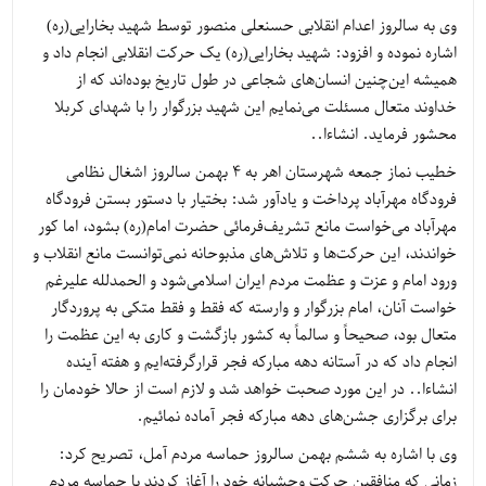
وی به سالروز اعدام انقلابی حسنعلی منصور توسط شهید بخارایی(ره)
اشاره نموده و افزود: شهید بخارایی(ره) یک حرکت انقلابی انجام داد و
همیشه این‌چنین انسان‌های شجاعی در طول تاریخ بوده‌اند که از
خداوند متعال مسئلت می‌نمایم این شهید بزرگوار را با شهدای کربلا
محشور فرماید. انشاءا..
خطیب نماز جمعه شهرستان اهر به 4 بهمن سالروز اشغال نظامی
فرودگاه مهرآباد پرداخت و یادآور شد: بختیار با دستور بستن فرودگاه
مهرآباد می‌خواست مانع تشریف‌فرمائی حضرت امام(ره) بشود، اما کور
خواندند، این حرکت‌ها و تلاش‌های مذبوحانه نمی‌توانست مانع انقلاب و
ورود امام و عزت و عظمت مردم ایران اسلامی‌شود و الحمدلله علیرغم
خواست آنان، امام بزرگوار و وارسته که فقط و فقط متکی به پروردگار
متعال بود، صحیحاً و سالماً به کشور بازگشت و کاری به این عظمت را
انجام داد که در آستانه دهه مبارکه فجر قرارگرفته‌ایم و هفته آینده
انشاءا.. در این مورد صحبت خواهد شد و لازم است از حالا خودمان را
برای برگزاری جشن‌های دهه مبارکه فجر آماده نمائیم.
وی با اشاره به ششم بهمن سالروز حماسه مردم آمل، تصریح کرد:
زمانی که منافقین حرکت وحشیانه خود را آغاز کردند با حماسه مردم