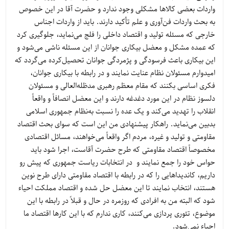
واردات بعضی کالاها مشکلی وجود ندارد و حضرت آقا در این خصوص
به بحث واردات فن‌آوری و علم تأکید دارند. باید از واردات اجناس
خارجی که مسئله تولید و اقتصاد داخلی را فلج می‌نماید، جلوگیری کرد
که عمده مشکل و معضل بیکاری جوانان از این مسئله ناشی می‌شود و
این بیکاری باعث فرسودگی و پژمردگی جوانان تحصیل‌کرده می‌گردد که
امیدوارم مسئولان نظام عنایت نمایند و در رابطه با بیکاری جوانان،
فکری اساسی بکنند که مقام معظم رهبری مدظله‌العالی و مسئولان
دلسوز نظام در این مورد دغدغه دارند و این معضل انصافاً و واقعاً
انقلاب را تهدید می‌کند و یک عده را نسبت به‌نظام جمهوری اسلامی
بدبین می‌نماید. راهکار پیشنهادی من این است که سوای بحث اقتصاد
مقاومتی و تولید و غیره، مردم اگر واقعاً می‌خواهند، مسائل اقتصادی
مخصوصاً اقتصاد مقاومتی که طرح حضرت آقاست، اجرا شود باید
حواس خود را جمع نمایند و در انتخابات ریاست جمهوری که پیش رو
داریم، کاندیداهایی را که در رابطه با اقتصاد مقاومتی دارای طرح نوین
هستند، انتخاب نمایند تا این معضل حل شده و اقتصاد مملکت احیاء
شود که البته من به افرادی که روزمره در حال و قبلاً در رابطه با این
موضوع، تئوری پردازی می‌کنند، کاری ندارم که با این کارها اقتصاد ما
احیاء نمی‌شود.