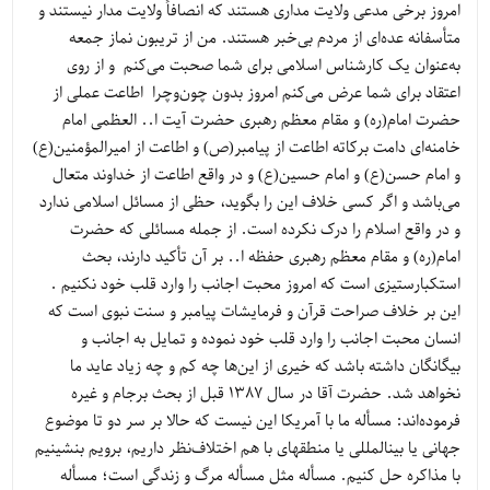
امروز برخی مدعی ولایت مداری هستند که انصافاً ولایت مدار نیستند و
متأسفانه عده‌ای از مردم بی‌خبر هستند. من از تریبون نماز جمعه
به‌عنوان یک کارشناس اسلامی برای شما صحبت می‌کنم و از روی
اعتقاد برای شما عرض می‌کنم امروز بدون چون‌وچرا اطاعت عملی از
حضرت امام(ره) و مقام معظم رهبری حضرت آیت ا.. العظمی امام
خامنه‌ای دامت برکاته اطاعت از پیامبر(ص) و اطاعت از امیرالمؤمنین(ع)
و امام حسن(ع) و امام حسین(ع) و در واقع اطاعت از خداوند متعال
می‌باشد و اگر کسی خلاف این را بگوید، حظی از مسائل اسلامی ندارد
و در واقع اسلام را درک نکرده است. از جمله مسائلی که حضرت
امام(ره) و مقام معظم رهبری حفظه ا.. بر آن تأکید دارند، بحث
استکبارستیزی است که امروز محبت اجانب را وارد قلب خود نکنیم .
این بر خلاف صراحت قرآن و فرمایشات پیامبر و سنت نبوی است که
انسان محبت اجانب را وارد قلب خود نموده و تمایل به اجانب و
بیگانگان داشته باشد که خیری از این‌ها چه کم و چه زیاد عاید ما
نخواهد شد. حضرت آقا در سال 1387 قبل از بحث برجام و غیره
فرموده‌اند: مسأله ما با آمريكا اين نيست كه حالا بر سر دو تا موضوع
جهانى يا بين‏المللى يا منطقه‏اى با هم اختلاف‌نظر داريم، برويم بنشينيم
با مذاكره حل كنيم. مسأله مثل مسأله مرگ و زندگى است؛ مسأله