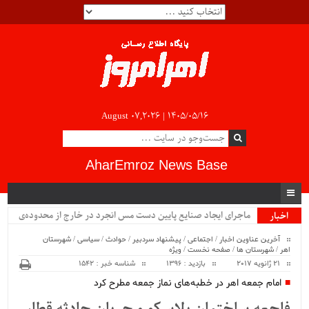
August 07,2026 |
۱۴۰۵/۰۵/۱۶
AharEmroz News Base
سیب .
اخبار
ویژه
آخرین عناوین اخبار
/
اجتماعی
/
پیشنهاد سردبیر
/
حوادث
/
سیاسی
/
شهرستان
اهر
/
شهرستان ها
/
صفحه نخست
/
ویژه
21 ژانویه 2017
بازدید : 1396
شناسه خبر : 1542
امام جمعه اهر در خطبه‌های نماز جمعه مطرح کرد