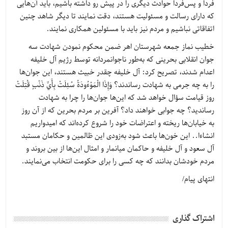
فردا و پس‌فردا حوادث دیگری را در پیش رو داشته باشیم، باید آن‌هایی
که دارای رسالت و مسئولیت هستند، دقت نمایند تا دیگر شاهد چنین
اتفاقاتی نباشیم و مردم نیز باید با مسئولین همکاری نمایند.
خطیب نماز جمعه شهرستان اهر ضمن محکوم نمودن شهادت سه
جوان انقلابی بحرینی که به‌طور ناجوانمردانه توسط رژیم آل خلیفه
اعدام شدند، تصریح کرد: آل خلیفه چقدر خبیث هستند، این جوان‌ها
را به چه جرمی به شهادت رساندند؟ وَإِذَا الْمَوْءُودَةُ سُئِلَتْ بِأَيِّ ذَنْبٍ قُتِلَتْ
روز قیامت سؤال خواهد شد که این‌ها جوان‌ها را چرا به شهادت
رساندید؟ چه جوابی خواهند داد؟ آفرین بر مردم بحرین که از آن روز
به خیابان‌ها ریخته و اعتراضات خود را شروع کرده‌اند که امیدواریم
انشاءا.. این خون‌ها باعث شود به‌زودی این ظالمین و حکامان مستبد
آل سعود و آل خلیفه و حاکمان میانمار و امثال این‌ها از بین بروند و
مردم خودشان بدانند که چه کسی را برای حکومت انتخاب می‌نمایند.
انتهای پیام/
اشتراک گذاری