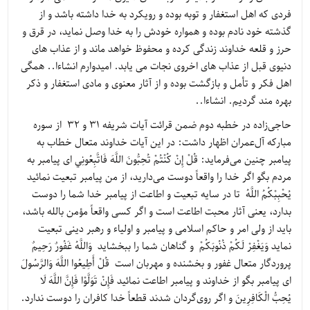
فردی که اهل استغفار و توبه بوده و رویکرد به خدا داشته باشد و از
گذشته خود نادم بوده و همواره خودش را به خدا وصل نماید، در قرق و
حرز و قلعه خداوند زندگی کرده و محفوظ خواهد ماند و از عذاب های
دنیوی قبل از عذاب های اخروی نجات می یابد. امیدوارم انشاءا.. همگی
اهل فکر و تأمل و بازگشت بوده و از آثار معنوی و مادی استغفار و ذکر
بهره مند گردیم. انشاءا..
حاجی‌زاده در خطبه دوم ضمن قرائت آیات شریفه 31 و 32 از سوره
مبارکه آل‌عمران اظهار داشت: در این آیات خداوند متعال خطاب به
پیامبر چنین می‌فرماید: قُلْ إِنْ كُنْتُمْ تُحِبُّونَ اللَّهَ فَاتَّبِعُونِي ای پیامبر به
مردم بگو اگر خدا را واقعاً دوست می‌دارید، از من پیامبر تبعیت نمائید
يُحْبِبْكُمُ اللَّهُ تا در سایه تبعیت و اطاعت از پیامبر خدا شما را دوست
بدارد، یعنی آثار محبت اطاعت است و اگر کسی واقعاً مؤمن بالله باشد،
باید از ولی امر و حاکم اسلامی و پیامبر و اولیاء و رهبر دینی تبعیت
نماید وَيَغْفِرْ لَكُمْ ذُنُوبَكُمْ و گناهان شما را ببخشاید وَاللَّهُ غَفُورٌ رَحِيمٌ
پروردگار متعال غفور و بخشنده و مهربان است قُلْ أَطِيعُوا اللَّهَ وَالرَّسُولَ
ای پیامبر بگو از خداوند و پیامبر اطاعت نمائید فَإِنْ تَوَلَّوْا فَإِنَّ اللَّهَ لَا
يُحِبُّ الْكَافِرِينَ و اگر روی‌گردان شدند قطعاً خدا کافران را دوست ندارد.