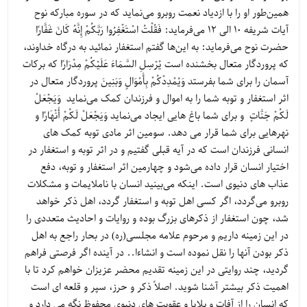
همین‌طور او را با ازدیاد نعمت روبرو می‌نماید که در سوره مبارکه نوح
آیات شریفه 10 الی 12 می‌فرماید: فَقُلْتُ اسْتَغْفِرُوا رَبَّكُمْ إِنَّهُ كَانَ غَفَّارًا
حضرت نوح می‌فرماید: به این‌ها گفتم استغفار نمائید به درگاه خداوند،
که پروردگار متعال بخشنده است يُرْسِلِ السَّمَاءَ عَلَيْكُمْ مِدْرَارًا که برکات
آسمان را برای شما بفرستد وَيُمْدِدْكُمْ بِأَمْوَالٍ وَبَنِينَ پروردگار متعال در
اثر استغفار و توبه شما را به اموال و فرزندان کمک می‌نماید وَيَجْعَلْ
لَكُمْ جَنَّاتٍ و برای شما باغ هایی ایجاد می‌نماید وَيَجْعَلْ لَكُمْ أَنْهَارًا و
نهرهایی برای شما قرار می دهد. سومین اثر مادی توبه کمک های
انسانی فرزندان است که در آیه قبلی گفتیم و در اثر توبه و استغفار در
اختیار انسان قرار داده می‌شود و چهارمین اثر استغفار و توبه، دفع
عذاب های دنیوی است. اینکه می‌بینید انسان با ناملایمات و مشکلات
روبرو می‌گردد، اگر کسی اهل توبه و استغفار گردد، اهل ذکر خواهد
شد، چون استغفار از ذکرهای بزرگ بوده و روایات و احادیث متعددی را
در این زمینه داریم و مرحوم علامه مجلسی(ره) در بحار راجع به اهل
ذکر بودن آنها را نقل نموده است و انشاءا.. در آینده اگر فرصتی فراهم
گردید، چند روایتی در این زمینه تقدیم محضر عزیزان خواهم کرد تا با
اهمیت ذکر بیشتر آشنا شوید. اصلاً ذکر و حرز، سپر و قلعه ای است
که انسان را از آفات و بلایا و عقوبت های دنیوی محفوظ نگه می دارد و