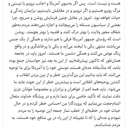
هست و نيست است. پس اگر به‌سوی آمریکا و اجانب برویم با نیستی و
مرگ روبرو هستیم و اگر نرویم و در مقابلش بایستیم، برایمان زندگی و
حیات خواهد بود. امروز در مقابل چنین فرمایش روشن و صریح، چرا
بعضی از سیاسیون مسئله را می‌پیچانند و اجازه نمی‌دهند مردم به‌طور
شفاف محور ولایت را بهتر درک کنند و قضیه را بهتر بفهمند. روشن
است که رؤسای جمهور آمریکا فرقی با هم ندارند و همگی از یک جنس
می‌باشند منتهی یکی با لبخند می‌آید و یکی با پرخاشگری و در واقع
رنگ عوض می‌کنند و همگی دشمن ما هستند. امروز باید در جامعه
همان‌طور که تاکنون پیشرفته‌ایم، از این به بعد نیز حواسمان جمع بوده
باشد که متأسفانه عده‌ای هستند دوستی خود را با آمریکا برای ما توجیه
می‌کنند که باید بدانیم این بزرگ‌ترین خطر و از بین بردن انقلاب و
کشتن روحیه‌های انقلابی است و بیشترین خطر از این جهت عاید ما
می‌شود. باید همه اعم از خواهران و برادران و مخصوصاً جوانان عزیز
دقت نمایند که تأکید خاصی برای شما دارم و در پیشگاه خداوند متعال
اتمام‌حجت می‌نمایم که پروردگارا من احساس خطر کردم و در حال
حیات خود در خطبه‌ای از خطب نماز جمعه این توصیه را به مردم
نمودم و عده‌ای را که نا نجیبانه از این راه در پی منافع خود هستند، به
مردم شناساندم.