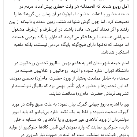
آمل روبرو شدند که الحمدلله هر وقت خطری پیش‌آمده، مردم در
صحنه حضور یافته‌اند. حضرت امام(ره) در آن زمان این گروهک‌ها را
نصیحت کرد، اما چون گوش شنوا نداشتند، زبون شدند و ذلیلانه از بین
رفتند و اگر تعداد کمی هم مانده باشند در این‌طرف و آن‌طرف مشغول
سم‌پاشی هستند. این‌ها فکر می‌کردند که دارای پایگاه مردمی هستند
اما دیدند که نه‌تنها دارای هیچ‌گونه پایگاه مردمی نیستند، بلکه ملعبه
استکبار شده‌اند.
امام جمعه شهرستان اهر به هفتم بهمن سالروز تحصن روحانیون در
دانشگاه تهران اشاره نموده و افزود: روحانیون و انقلابیون همیشه در
صحنه، به خاطر ممانعت بختیار از ورود حضرت امام(ره) تحصن نمودند
که این تحصن‌ها و حضور دارای تأثیر مهمی بود که بالمآل نتوانستند از
تشریف‌فرمائی حضرت امام(ره) ممانعت نمایند.
وی با اشاره به‌روز جهانی گمرک بیان نمود: به علت ضیق وقت در مورد
گمرک صحبت ننموده و فقط به یک نکته اشاره می‌نمایم که باید امروز
دولتمردان از ورود کالاهای غیر ضروری و یا کالاهایی که مشابه داخلی
دارند، جلوگیری نمایند که وارد نمودن این قبیل کالاها جلوگیری از تولید
و نوعی خیانت به مملکت است که البته در صورت نیاز ضروری در