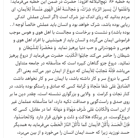
به خطبه 86 نهج‌البلاغه افزود: حضرت در ضمن این خطبه می‌فرماید:
وَاعْلَمُوا اَنَّ يَسيرَ الرِّياءِ شِرْكٌ، وَ مُجالَسَةَ اَهْلِ الْهَوى مَنْساةٌ لِلاْيمانِ، ای
مردم بدانید که ریای اندک نیز شرک است (اگر انسان عملش اندکی
ریایی بوده باشد، شرک خواهد بود و انسان باید عملش خالصاً لوجه ا..
بوده باشد) و نشست و برخاست و مجالست با اهل هوی و هوس موجب
فراموشی ایمان می‌گردد و انسان باید از هم‌نشینی با افراد اهل هوی و
هوس و شهوت‌رانی و حب دنیا پرهیز نماید وَ مَحْضَرَةٌ لِلشَّيْطانِ و
شیطان را حاضر می‌کند جانِبُوا الْكَذِبَ، حضرت می‌فرماید از دروغ پرهیز
نمائید. دروغ جزو گناهان کبیره است که متأسفانه در جامعه متداول
می‌باشد فَاِنَّهُ مُجانِبٌ لِلاْيمانِ که دروغ از ایمان دور می‌کند یعنی اگر
کسی با دروغ سر و کار داشته باشد، با ایمان سر و کار نخواهد داشت
الصّادِقُ عَلى شَفا مَنْجاة وَ كَرامَة کسی که صادق و راستگو بوده باشد، در
کنار نجات و کرامت و والایی و بزرگواری نشسته است، چقدر دین ما بر
روی صدق و راست‌گویی و صداقت تکیه دارد، اما متأسفانه عملمان غیر
از این است وَالْكاذِبُ عَلى شُرَفِ مَهْواة وَ مَهانَة اما در مقابل، کسی که
دروغ‌گوست، در پرتگاه هلاکت و ذلت و خواری قرار دارد وَلاتَحاسَدُوا،
فَاِنَّ الْحَسَدَ يَأْكُلُ الاْيمانَ كَما تَأْكُلُ النّارُ الْحَطَبَ می‌فرماید به همدیگر
حسد نورزید زیرا که حسد ایمان انسان را می‌خورد و از بین می‌برد،