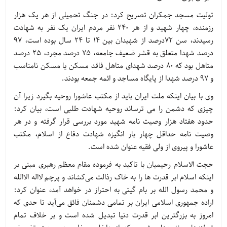
تولیت مسجد جمکران تصریح کرد: در جنگ تحمیلی از هر یک هزار
رزمنده، چهار شهید و از هر ۲۴۰ نفر مردم ایران یک نفر به شهادت
رسیدند، سن ۷۲درصد از شهیدان بین ۱۴ تا ۲۴ سال بوده است، ۹۷
درصد شهدا متعلق به قشر ضعیف جامعه، ۷۵ درصد مجرد، ۲۵ درصد
متاهل بود که ۸۰ درصد شهدای متاهل فاقد مسکن یا مسکن نامناسب
و ۹۷ درصد شهدا از پایگاه مساجد و ائمه جمعه بودند.
وی با بیان اینکه ملت ایران باید از مکتب عاشورا روحیه بگیرد زیرا آن
چیزی که دشمن را می ترساند روحیه شهادت طلبی است، بیان کرد:
حدود هفتاد هزار وصیت نامه شهید مورد بررسی قرار گرفته و در هر
وصیت نامه حداقل چهار بار انگیزه شهادت دفاع از اسلام، مکتب
عاشورا و پیروی از ولی فقیه عنوان شده است.
حجت الاسلام رحیمیان با تاکید به فرموده مقام معظم رهبری مبنی بر
اینکه اسلام ابر قدرت ها را به خاک رذالت می‌کشاند و پرچم لااله الاالله
و محمد رسول الله بر بام گیتی به احتراز در خواهد آمد، عنوان کرد:
اراده جمهوری اسلامی ایران بر تمامی دشمنان فائق می‌آید تا حدی که
امروز به بزرگترین ابر قدرت دنیا تبدیل شده است و بر خلاف تمام