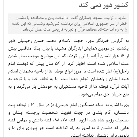
کشور دور نمی کند
مشهد ـ تولیت مسجد جمکران گفت: با لبخند زدن و مصافحه با دشمن
خطر از سر جمهوری اسلامی ایران برداشته نمی‌شود وکسانی که این نغمه
را به راه انداخته‌اند مخالف قرآن و تجربه تاریخی ملت عمل کرده‌اند.
به گزارش خبرنگار مهر، حجت الاسلام محمد حسن رحیمیان ظهر
یکشنبه در دومین همایش ایثارگران مشهد، با بیان اینکه منافقین بیش
از ۱۶ هزار انسان آزاده را ترور کردند که این موضوع موجب بیدار شدن
ملت اسلامی شده است، اظهار کرد: از ۵۴ سال پیش که نهضت امام
راحل(ره) آغاز شده است تا امروز انواع توطئه ها از ناحیه دشمنان اسلام
علیه ایشان و راهشان انجام شده است اما به لطف خدا و با توجه به
آیات قرآن، توطئه ها از ناحیه مستکبران به خودشان باز می‌گردد و به
نفع جریان حق تمام می‌شود.
وی با اشاره به اینکه دستگیری امام خمینی(ره) در سال ۴۲ و توطئه پلید
دشمنان، گام بلندی در جهت تقویت شخصیت برجسته ایشان و
تضعیف رژیم شاه شد، افزود: فتنه ۷۸، ۸۸، فتنه داعش و تمامی فتنه
هایی که دشمن تا به امروز به راه انداخته است جز پیروزی برای ما و
نابودی برای دشمنان نداشته است.