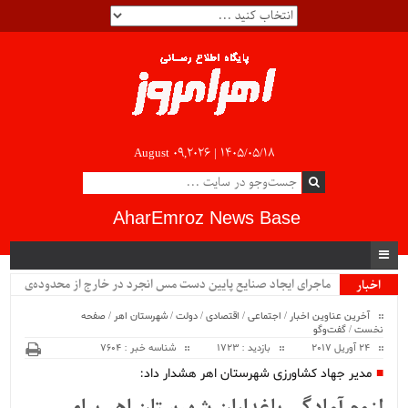
August 09,2026 |
۱۴۰۵/۰۵/۱۸
AharEmroz News Base
ماجرای ایجاد صنایع پایین دست مس انجرد در خارج از محدوده‌ی
اخبار
ویژه
شهرستان اهر چیست؟!!...
آخرین عناوین اخبار
/
اجتماعی
/
اقتصادی
/
دولت
/
شهرستان اهر
/
صفحه
نخست
/
گفت‌وگو
24 آوریل 2017
بازدید : 1723
شناسه خبر : 7604
مدیر جهاد کشاورزی شهرستان اهر هشدار داد: