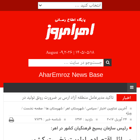
August 09,2026 |
۱۴۰۵/۰۵/۱۸
AharEmroz News Base
تاکید مدیرعامل منطقه آزاد ارس بر ضرورت رونق تولید در
اخبار
ویژه
صنعتی‌ترین منطقه آزاد ایران...
آخرین عناوین اخبار
/
سیاسی
/
شهرستان اهر
/
شهرستان ها
/
صفحه نخست
/
ویژه
24 آوریل 2017
بازدید : 1364
شناسه خبر : 7639
رئیس سازمان بسیج فرهنگیان کشور در اهر: