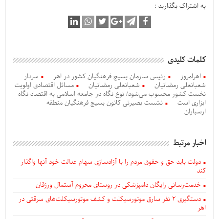
به اشتراک بگذارید :
کلمات کلیدی
اهرامروز
رئیس سازمان بسیج فرهنگیان کشور در اهر
سردار
شعبانعلی رمضانیان
شعبانعلی رمضانیان
مسائل اقتصادی اولویت
نخست کشور محسوب می‌شود/ نوع نگاه در جامعه اسلامی به اقتصاد نگاه
ابزاری است
نشست بصیرتی کانون بسیج فرهنگیان منطقه
ارسباران
اخبار مرتبط
دولت باید حق و حقوق مردم را با آزادسازی سهام عدالت خود آنها واگذار
کند
خدمت‌رسانی رایگان دامپزشکی در روستای محروم آستمال ورزقان
دستگيری ۲ نفر سارق موتورسیکلت و کشف موتورسیکلت‌های سرقتی در
اهر