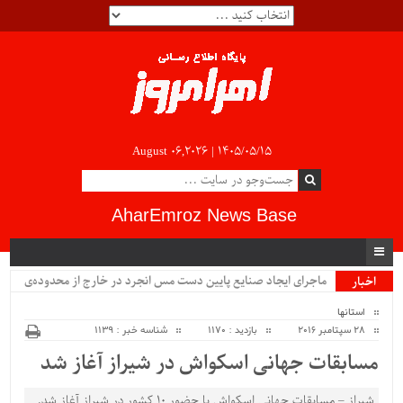
August 06,2026 |
۱۴۰۵/۰۵/۱۵
AharEmroz News Base
ماجرای ایجاد صنایع پایین دست مس انجرد در خارج از محدوده‌ی
اخبار
ویژه
شهرستان اهر چیست؟!!...
استانها
28 سپتامبر 2016
بازدید : 1170
شناسه خبر : 1139
مسابقات جهانی اسکواش در شیراز آغاز شد
شیراز – مسابقات جهانی اسکواش با حضور ۱۰ کشور در شیراز آغاز شد.