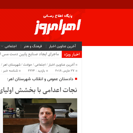
آخرین عناوین اخبار
فرهنگ و هنر
اجتماعی
ماجرای ایجاد صنایع پایین دست مس ا
اخبار ویژه
آخرین عناوین اخبار
/
اجتماعی
/
حوادث
/
شهرستان اهر
/
ص
27 مارس 2018
بازدید : 2264
شناسه خبر : 37447
دادستان عمومی و انقلاب شهرستان اهر:
نجات اعدامی با بخشش اولیای 