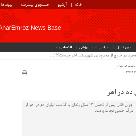
خانه
آرشیو
جستجوی پیشرفته
پیوندها
AharEmroz News Base
بین الملل
سیاسی
ورزشی
اقتصادی
نجرد در خارج از محدوده‌ی شهرستان اهر چیست؟!!...
فحه نخست
دم در اهر
جوان قاتل پس از تحمل 13 سال زندان با گذشت اولیای دم در اهر از
مرگ حتمی نجات یافت.