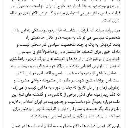
این مهم بویژه درباره مقامات ارشد خارج از توان آنهاست.محصول این
فرایند ناقص ، افزایش بی اعتمادی مردم و گسترش ناکارآمدی در نظام
اداری است.
مردم باید ببینند که فرزندان شایسته آنان بدون وابستگی به این یا آن
شخصیت سیاسی می توانند به عرصه های کلان حاکمیتی راه
یابند.نزدیکی به یک یا چند شخصیت سیاسی کار سختی نیست و
ملاک خوبی برای انتصاب ها بشمار نمی رود.اصولاً تقوای سیاسی ،
خودباوری و برخورداری از اراده ها و اندیشه های بزرگ فردی ، راهگشای
آینده و از لوازم بی اعتنایی به دنیا و مراکز فریبنده قدرت و ثروت و سند
استقلال خواهی از پدرخوانده های سیاسی و اقتصادی در این کشور
است.این روزها ، شیخ شهید بر بالای دار مشروطه خواهی مشروعه و
ازماورای زمان و از دل تاریخ نه چندان دور ، به ما این نهیب را می زند
که نگذارید زمینه های تکرار برخی از ناکامی ها و گذشته های تلخ این
ملت دوباره پدیدآر شود.اسلامیت و جمهوریت در ایران اسلامی ، لازم و
ملزوم یکدیگر هستند و سازوکار دقیق و ظرفیت قانونی موردنیاز برای
صیانت از آن در شورای نگهبان قانون اساسی ، وجود دارد.
باروی کار آمدن دولت ها ، اکثریت قریب به اتفاق انتصاب ها در همان