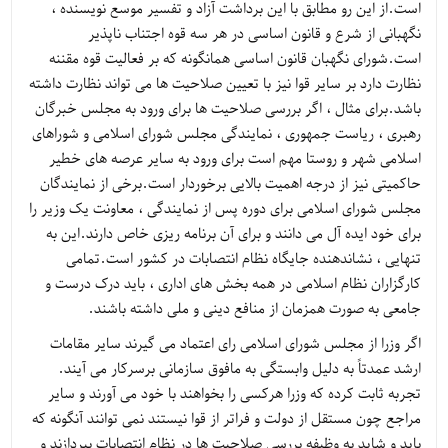
است.از این رو مطابق با این برداشت آزاد و تفسیر موسع نویسنده ،
نگهبانی از شرع و قانون اساسی در هر سه قوه اجتناب ناپذیر
است.شورای نگهبان قانون اساسی همانگونه که بر فعالیت قوه مقننه
نظارت دارد بر سایر قوا نیز با تعیین صلاحیت ها می تواند نظارت داشته
باشد.برای مثال ، اگر بررسی صلاحیت ها برای ورود به مجلس خبرگان
رهبری ، ریاست جمهوری ، نمایندگی مجلس شورای اسلامی و شوراهای
اسلامی شهر و روستا مهم است برای ورود به سایر عرصه های خطیر
حاکمیتی نیز از درجه اهمیت بالایی برخوردار است.برخی از نمایندگان
مجلس شورای اسلامی برای دوره پس از نمایندگی ، معاونت یک وزیر را
برای خود ایده آل می دانند و برای آن برنامه ریزی خاص دارند.این به
تنهایی ، نشاندهنده جایگاه نظام انتصابات در کشور است.تمامی
کارگزاران نظام اسلامی در همه بخش های اداری ، باید درک درست و
جامعی به صورت همزمان از منافع دینی و ملی داشته باشند.
اگر وزرا از مجلس شورای اسلامی رای اعتماد می گیرند سایر مقامات
ارشد عمدتاً به دلیل وابستگی به مافوق سازمانی برسرکار می آیند.
تجربه ثابت کرده که وزرا هرکسی را بخواهند با خود می آورند و سایر
مراجع چون مستقل از دولت و فراتر از قوا نیستند نمی توانند آنگونه که
باید و شاید به وظیفه بررسی صلاحیت ها در نظام انتصابات بپردازند و