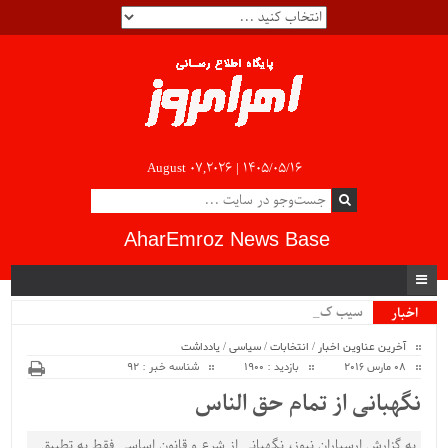
August 07,2026 |
۱۴۰۵/۰۵/۱۶
AharEmroz News Base
سیب کشاورز.
اخبار
ویژه
آخرین عناوین اخبار
/
انتخابات
/
سیاسی
/
یادداشت
08 مارس 2016
بازدید : 1900
شناسه خبر : 92
نگهبانی از تمام حق الناس
به گزارش ارسباران نیوز، نگهبانی از شرع و قانون اساسی فقط به تطبیق