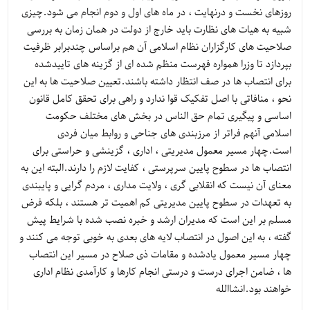
روزهای نخست و درنهایت ، در ماه های اول و دوم انجام می شود.چیزی
شبیه به هیات های نظارت باید خارج از دولت در همان زمان به بررسی
صلاحیت های کارگزاران نظام اسلامی آن هم براساس چندبرابر ظرفیت
بپردازد تا وزرا همواره فهرست منظم شده ای از گزینه های تاییدشده
برای انتصاب ها در صف انتظار داشته باشند.تعیین صلاحیت ها به این
نحو ، منافاتی با اصل تفکیک قوا ندارد و راهی برای تحقق کامل قانون
اساسی و پیگیری تمام حق الناس در بخش های مختلف حکومت
اسلامی آنهم فراتر از مرزبندی های جناحی و روابط میان فردی
است.چهار مسیر معمول مدیریتی ، اداری ، گزینشی و حراستی برای
انتصاب ها در سطوح پایین سرپرستی ، کفایت لازم را دارند.البته این به
معنای آن نیست که انقلابی گری ، ولایت مداری ، مردم گرایی و پایبندی
به تعهدات در سطوح پایین مدیریتی کم اهمیت تر هستند ، بلکه فرض
مسلم بر این است که مدیران ارشد و خبره نصب شده با شرایط پیش
گفته ، به این اصول در انتصاب لایه های بعدی به خوبی توجه می کنند و
چهار مسیر معمول یادشده و مقامات ذی صلاح در مسیر این انتصاب
ها ، ضامن اجرای درست و درستی انجام کارها و کارآمدی نظام اداری
خواهند بود.انشاالله