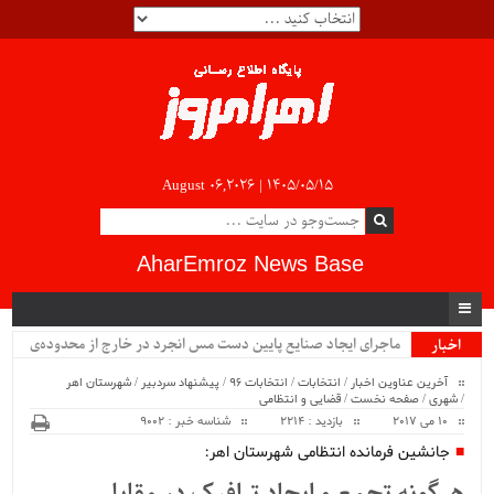
August 06,2026 |
۱۴۰۵/۰۵/۱۵
AharEmroz News Base
ماجرای ایجاد صنایع پایین دست مس انجرد در خارج از محدوده‌ی
اخبار
ویژه
شهرستان اهر چیست؟!!...
آخرین عناوین اخبار
/
انتخابات
/
انتخابات 96
/
پیشنهاد سردبیر
/
شهرستان اهر
/
شهری
/
صفحه نخست
/
قضایی و انتظامی
10 می 2017
بازدید : 2214
شناسه خبر : 9002
جانشین فرمانده انتظامی شهرستان اهر: