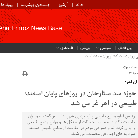
خانه
آرشیو
جستجوی پیشرفته
پیوندها
AharEmroz News Base
بین الملل
سیاسی
ورزشی
اقتصادی
ی روی دست کشاورزان مانده است...
خست
/
ویژه
ن اهر:
ر نهال در حوزه سد ستارخان در روزهای پایان اسفند/
رئیس اداره منابع طبیعی و آبخیزداری شهرستان اهر گفت: همیاران
طبیعت تاکنون به منظور حفاظت از جنگل ها و مراتع منابع طبیعی
را یاری کرده اند و همراهی مردم در حفاظت از منابع طبیعی همانند
سرمایه های اجتماعی محسوب می شوند.