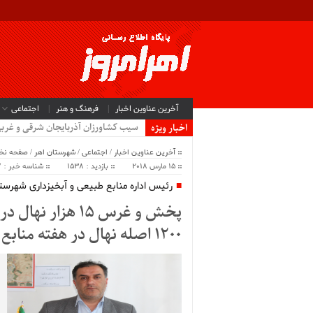
آخرین عناوین اخبار
فرهنگ و هنر
اجتماعی
سیب کشاورزان آذربایجان شرقی و غرب
اخبار ویژه
آخرین عناوین اخبار
/
اجتماعی
/
شهرستان اهر
/
صفحه ن
15 مارس 2018
بازدید : 1538
شناسه خبر : 36807
رئیس اداره منابع طبیعی و آبخیزداری شهرستا
پخش و غرس 15 هزا
1200 اصله نهال در هفته منابع طبیعی در اهر غر س شد