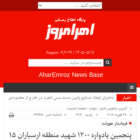
August 09,2026 |
۱۴۰۵/۰۵/۱۸
AharEmroz News Base
ماجرای ایجاد صنایع پایین دست مس انجرد در خارج از محدوده‌ی
اخبار
ویژه
شهرستان اهر چیست؟!!...
آخرین عناوین اخبار
/
دولت
/
صفحه نخست
28 فوریه 2018
بازدید : 1617
شناسه خبر : 34925
فرماندار هوراند:
پنجمین یادواره 1200 شهید منطقه ارسباران 15