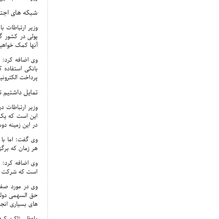
شبکه های اجتم
وزیر ارتباطات ب
پولی در کشور گف
آنها کمک خواهیم
وی اضافه کرد: ه
بانکی استفاده ک
پرداخت الکترونی
تمایل داشتیم ت
وزیر ارتباطات د
این است که یک ن
در این زمینه دو
وی گفت: اما با 
هر زمان که برگز
وی اضافه کرد: ه
است که شرکت های
وی در مورد صفر
حق السهمی دولت
های بسیاری انج