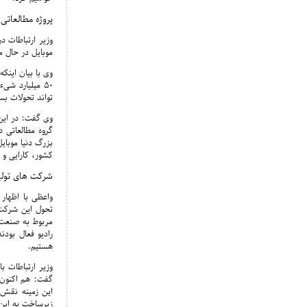
پروژه مطالعاتی
وزیر ارتباطات د
موبایل در حال م
۵۰ میلیارد ش
تواند تحولات بس
وی گفت: در این ز
گروه مطالعاتی 
بزرگ دنیا موبای
کشور، کارایی و 
شرکت های تولی
واعظی با اظهار
مربوط به صنعت م
رادیو فعال بود
هستیم.
وزیر ارتباطات 
گفت: هم اکنون م
این زمینه نقش 
زیرساخت به این