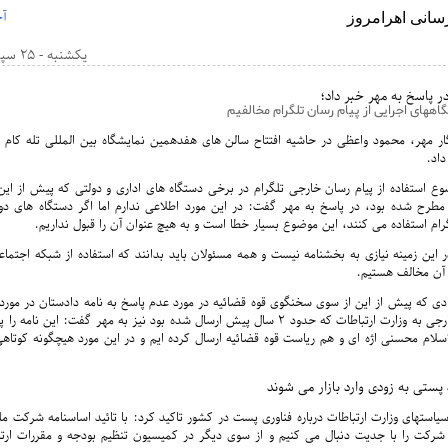
آخ
یکشنبه - 25 سپتامبر 2016 - 15:31
در پاسخ به مهر خبر داد؛
اههای اجرایی از پیام رسان تلگرام مخالفیم
داد.
ع استفاده از پیام رسان خارجی تلگرام در برخی دستگاه های اداری و دولتی که پیش از ای
مطرح شده بود، در پاسخ به مهر گفت: در این مورد اطلاعی ندارم اما اگر دستگاه های دول
گرام استفاده می کنند، این موضوع بسیار خطا است و به هیچ عنوان آن را قبول نداریم.
ر این زمینه نیازی به بخشنامه نیست و همه مسئولان باید بدانند که استفاده از شبکه اجتما
ا آن مخالف هستیم.
ادی که پیش از این از سوی سخنگوی قوه قضائیه در مورد عدم پاسخ به نامه دادستان در مور
های اجتماعی خارجی به وزارت ارتباطات که حدود ۲ سال پیش ارسال شده بود نیز به مهر گفت: این
ام محسنی اژه ای و هم ریاست قوه قضائیه ارسال کرده ایم و در این مورد هیچگونه کوتاه
 پستی به زودی وارد بازار می شوند
یاستهای وزارت ارتباطات درباره فناوری پست در کشور تاکید کرد: با تائید اساسنامه شرکت م
شرکت را با جدیت دنبال می کنیم و از سوی دیگر در کمیسیون تنظیم بودجه و مقررات ارت