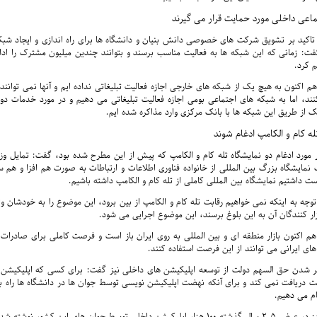
اعی داخلی مورد حمایت قرار می گیرند
ا تاکید بر تشویق شرکت های خصوصی دانش بنیان و دانشگاه ها برای راه اندازی و ایجاد شب
ت: زمانی که این شبکه ها به فعالیت مناسب برسند و بتوانند چندین میلیون مشترک را اداره
 کرد.
م اکنون به هیچ یک از شبکه های خارجی اجازه فعالیت تبلیغاتی نداده ایم و آنها نمی توانند
نند، اما به شبکه های اجتماعی بومی اجازه فعالیت تبلیغاتی می دهیم و در مورد خدمات دو
ک از طریق این شبکه ها با بانک مرکزی وارد مذاکره شده ایم.
له کام و الکامپ ادغام شوند
ر مورد ادغام دو نمایشگاه تله کام و الکامپ که پیش از این مطرح شده بود، گفت: تمایل وزا
مایشگاه بزرگ بین المللی از خانواده فناوری اطلاعات و ارتباطات به صورت هم افزا و هم
ست داشتیم نمایشگاه بین المللی کاملی از تله کام و الکامپ داشته باشیم.
توجه به اینکه نمی خواهیم رقابت تله کام و الکامپ از بین برود، این موضوع را به خودشان واگ
ار کنندگان آن به این بلوغ برسند، این موضوع اجرایی می شود.
م اکنون بازار منطقه ای و بین المللی به روی ایران باز است و فرصت کاملی برای صادرات 
 ایرانی می توانند از این فرصت استفاده کنند.
 شدن حق السهم دولت از توسعه اپلیکیشن های داخلی نیز گفت: برای کسی که اپلیکیشن
 دریافت نمی کند و برای آنکه نهضت اپلیکیشن نویسی توسط جوان ها در دانشگاه ها راه بی
ام می دهیم.