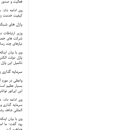
فعالیت و صدور م
وی ادامه داد: ب
کیفیت خدمت رسان
پازل های شبکه
وزیر ارتباطات 
شرکت های خصوصی
نیازهای چند رسا
وی با بیان اینک
پازل دولت الکت
تکمیل این پازل ر
سرمایه گذاری ی
واعظی در مورد آ
بسیار عظیم است 
این اپراتور توانای
سرمایه گذاری و 
المللی شاهد رشد
وی با بیان اینک
رود گفت: ما امید
خواهیم کرد.