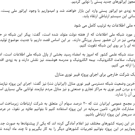
جوز اپراتورهای جدید پستی را نهایی کردیم.
ه زودی دو اپراتور پستی وارد این بازار خواهند شد و امیدواریم با وجود اپراتور ملی پست، 
ی این سیستم ارتباطی ارتقاء یابد.
 ملی اطلاعات به ترتیب کامل می شود
در مورد شبکه ملی اطلاعات که از هفته دولت متولد شده است، گفت: پیکر این شبکه در 
 نیز در آن حضور بسیار پررنگی دارند. بر این اساس قصد داریم با جدیت موضوع تولید 
نه ای را بر روی این شبکه تقویت کنیم.
ه سند شبکه علمی کشور که امروز به امضاء رسید بخشی از پازل شبکه ملی اطلاعات است، ادا
رونیک، سلامت الکترونیک، بیمه الکترونیک و مدرسه هوشمند نیز نقش دارند و به زودی اقدا
ا ارائه می کنیم.
ک شرکت خارجی برای اجرای پروژه فیبر نوری منازل
خرین وضعیت شبکه دسترسی فیبر نوری منازل (ایرانیان نت) نیز گفت: اجرای این پروژه نیازمن
و بردن فیبر نوری به مراکز تجاری و صنعتی و نیز منازل مردم نیازمند توانایی مالی بسیاری ا
ی آن را ندارد.
وی ادامه داد: در مجمع عمومی ایرانیان نت که ۲۰ درصد سهام آن متعلق به شرکت ارتباطات ز
مشارکت خارجی، تامین سرمایه در این پروژه استفاده کنیم تا بتوانیم علاوه بر نفوذ، در عرص
 سریعتر این پروژه ارتباطی باشیم.
ه در این زمینه کشورهای مختلف نیز اعلام آمادگی کرده اند که یکی از پیشنهادها به صورت 
واریم در این پروژه بتوانیم تجربیات کشورهای دیگر را به کار بگیریم و تا چند ماه آینده نت