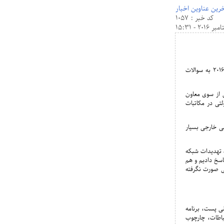
رین عناوین اخبار
کد خبر : 1057
به گزارش خبرنگار مهر، محمود واعظی در حاشیه افتتاح سالن های هفدهمین نمایشگاه بین المللی تله کام ۲۰۱۶ به سوالات
ن از سوی معاون
تی در مکاتبات
عی خارجی بسیار
د تهدیدات شبکه
 نامه را پاسخ دادیم و هم
ی صورت نگرفته
لی پست، برنامه
باطات، چارچوب