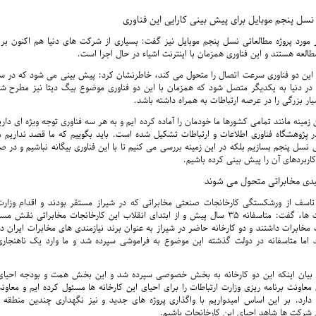
 نسل پنجم موبایل برای پیش بینی کارایی این فناوری
ر مورد پروژه مطالعاتی نسل پنجم موبایل نیز گفت: بسیاری از شرکت های دنیا هم اکنون ب
طالعه هستند و این فناوری همزمان با اینترنت اشیاء در حال اجرا است.
یء در دنیا به یکدیگر متصل شود که همزمان با این دو فناوری موضوع بیگ دیتا نیز مطرح 
یار بزرگی را در عرصه ارتباطات به همراه داشته باشد.
مینه مانند تمامی کشورها ما خودمان را آماده کرده ایم و به هر سه فناوری توجه ویژه ای داری
در پژوهشگاه فناوری اطلاعات و ارتباطات تشکیل شده است. باید بگوییم که ما قصد نداریم
ل نسل پنجم بسازیم بلکه در این زمینه بررسی می کنیم تا با این فناوری بیگانه نباشیم و در ص
کاربردهای آن را پیش بینی کرده باشیم.
دی مخابراتی متحول می شوند
 تاسف از ورشکستگی کارخانجات صنعتی مخابراتی که در شیراز مستقر بودند و اقدام وزارت 
تحول این شرکت ها، گفت: متاسفانه ۳۵ سال پیش و از ابتدای انقلاب این کارخانجات مخابراتی 
خابرات داشتند و دو کارخانه حاضر در شیراز به عنوان برند نیازمندی های مخابرات ایران در
ند اما متاسفانه در دولت گذشته این موضوع به فراموشی سپرده شد و ما وارد یک ناهنجا
با بیان اینکه این دو کارخانه به بخش خصوصی سپرده شد و این بخش همت و بودجه احیای
عاونت برنامه ریزی وزارت ارتباطات را برای احیای این کارخانه ها مسئول کرده ایم و معاونت
دارد. بر این اساس امیدواریم با واگذاری پروژه های جدید و نیز نگهداری چندین منطقه 
 شرکت ها شاهد احیای این کارخانجات باشیم.