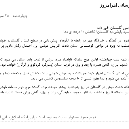
چهارشنبه - 28 سپتامبر 2016 - 16:09
سی گلستان خبر داد:
بارشی به گلستان/ کاهش ۱۰ درجه ای دما
ی در گفتگو با خبرنگار مهر در رابطه با الگوهای پیش یابی در سطح استان گلستان، اظهار 
امشب به ویژه در نواحی کوهستانی استان باعث افزایش موقتی ابر، احتمال رگبار ملایم پرا
 نیمه شب چهارشنبه اولین موج سامانه ناپایدار سرد بارشی از غرب وارد استان می شود که
شدید باران، گاهی همراه با رعد و برق در غرب استان (بندرگز، کردکوی و گرگان) خواهد بود.
ی استان گلستان اظهار کرد: جریانات سرد عرض شمالی باعث کاهش قابل ملاحظه دما و مان
 شود و دما بطور نسبی تا ۱۰ درجه سلسیوس کاهش می یابد.
ینکه شدت بارش در گلستان در روز پنجشنبه بیشتر خواهد بود، گفت: موج دوم سامانه بارش
این سامانه تا روز یکشنبه به تناوب موجب بارندگی، رعد و برق، گاهی وزش نسبتا شدید باد
۱۴۰۵ - تمام حقوق محتوای سایت محفوظ است برای پایگاه اطلاع‌رسانی ا