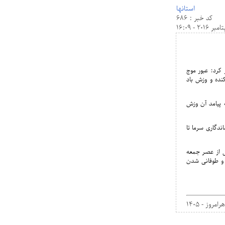
استانها
کد خبر : 686
کرد: عبور موج
کنده و وزش باد
 پیامد آن وزش
دگاری سرما تا
ی از عصر جمعه
 و طوفانی شدن
هرامروز