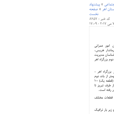
تماعی
»
پیشنهاد
تان اهر
»
صفحه
نخست
کد خبر : 8657
 امور عمرانی
رماندار هریس،
رشناسان مدیریت
وم بزرگراه اهر
 بزرگراه اهر –
خبرنگاران، اظهار داشت: حدود 30 کیلومتر از باند دوم
زیر ترافیک است که از طرف اهر تا گردنه گویجه بل (قطعه یک) 100
 طرف تبریز تا
روژه حدود 49 درصد می‌باشد که در قطعات مختلف
 زیر بار ترافیک