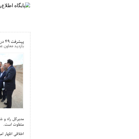
پیشرفت 49 درصدی بزرگراه اهر - تبریز
بازدید معاون عم
متفاوت است.
اخلاقی اظهار امی