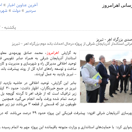
آخرین عناوین اخبار
»
اج
سردبیر
»
دولت
»
شهرس
یکشنبه - 7 می 2017 - 17:09
رانی استاندار آذربایجان شرقی از پروژه درحال احداث باند دوم بزرگراه اهر – تبریز
اهرامروز
به گزارش
، محمد صادق پورمهدی معاون
استاندار آذربایجان شرقی به همراه صابر تقویمی ف
توحید اخلاقی مدیرکل راه و شهرسازی و مدیریت و کا
ساخت و توسعه راه‌های اداره کل از روند پیشرفت باند د
– تبریز بازدید به عمل آوردند.
بنابر این گزارش، توحید اخلاقی در حاشیه بازدید از
تبریز در جمع 
درصد تمام شده ورفت وآمد انجام می‌گیرد همچنین از
طویقون نیز که قسمتی از قطعه 3 می‌باشد نیز زیر عبور رفته است.
مدیرکل راه و شهرسازی آذربایجان شرقی افزود: پیشرفت فیزیکی این پ
دواری کرد: با حمایت‌های استانداری و وزارت متبوعه باقیمانده این پروژه مهم به اتمام رسیده و