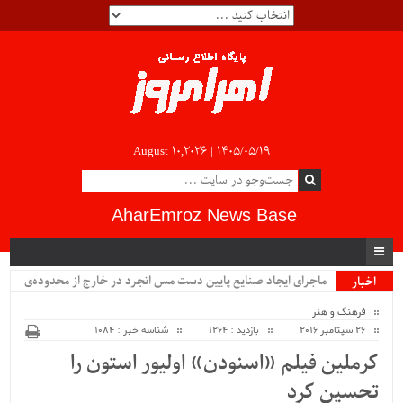
August 10,2026 |
۱۴۰۵/۰۵/۱۹
AharEmroz News Base
ماجرای ایجاد صنایع پایین دست مس انجرد در خارج از محدوده‌ی
اخبار
ویژه
شهرستان اهر چیست؟!!...
فرهنگ و هنر
26 سپتامبر 2016
بازدید : 1264
شناسه خبر : 1084
کرملین فیلم «اسنودن» اولیور استون را
تحسین کرد