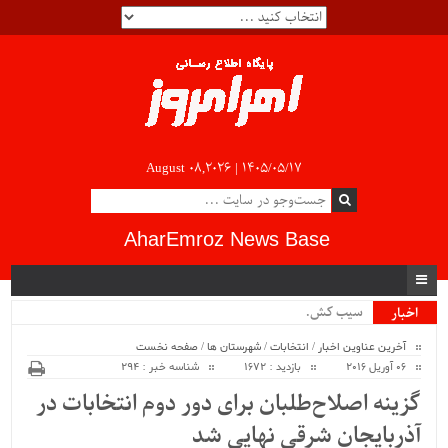
August 08,2026 |
۱۴۰۵/۰۵/۱۷
AharEmroz News Base
سیب کشاو.
اخبار
ویژه
آخرین عناوین اخبار
/
انتخابات
/
شهرستان ها
/
صفحه نخست
06 آوریل 2016
بازدید : 1672
شناسه خبر : 294
گزینه اصلاح‌طلبان برای دور دوم انتخابات در
آذربایجان شرقی نهایی شد