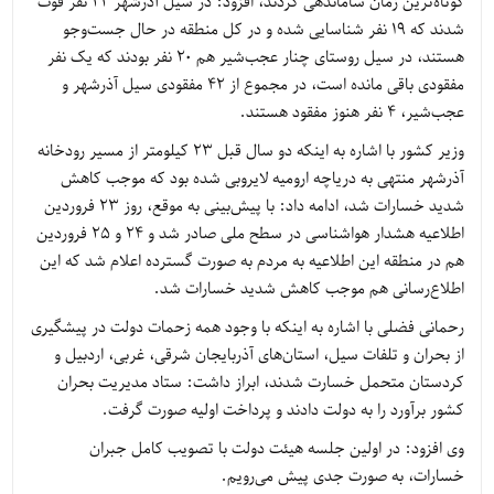
کوتاه‌ترین زمان ساماندهی کردند، افزود: در سیل آذرشهر 22 نفر فوت
شدند که 19 نفر شناسایی شده و در کل منطقه در حال جست‌وجو
هستند، در سیل روستای چنار عجب‌شیر هم 20 نفر بودند که یک نفر
مفقودی باقی مانده است، در مجموع از 42 مفقودی سیل آذرشهر و
عجب‌شیر، 4 نفر هنوز مفقود هستند.
وزیر کشور با اشاره به اینکه دو سال قبل 23 کیلومتر از مسیر رودخانه
آذرشهر منتهی به دریاچه ارومیه لایروبی شده بود که موجب کاهش
شدید خسارات شد، ادامه داد: با پیش‌بینی به موقع، روز 23 فروردین
اطلاعیه هشدار هواشناسی در سطح ملی صادر شد و 24 و 25 فروردین
هم در منطقه این اطلاعیه به مردم به صورت گسترده اعلام شد که این
اطلاع‌رسانی هم موجب کاهش شدید خسارات شد.
رحمانی فضلی با اشاره به اینکه با وجود همه زحمات دولت در پیشگیری
از بحران و تلفات سیل، استان‌های آذربایجان شرقی، غربی، اردبیل و
کردستان متحمل خسارت شدند، ابراز داشت: ستاد مدیریت بحران
کشور برآورد را به دولت دادند و پرداخت اولیه صورت گرفت.
وی افزود: در اولین جلسه هیئت دولت با تصویب کامل جبران
خسارات، به صورت جدی پیش می‌رویم.