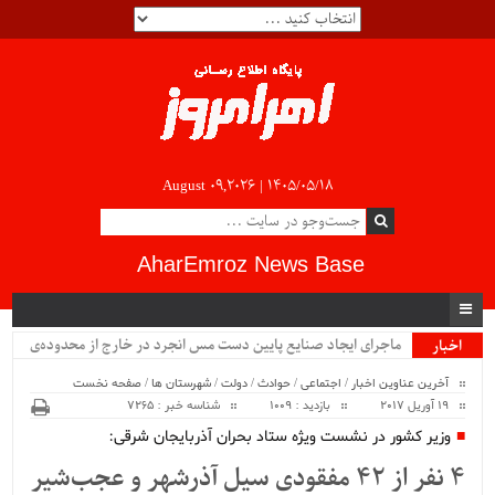
August 09,2026 |
۱۴۰۵/۰۵/۱۸
AharEmroz News Base
ماجرای ایجاد صنایع پایین دست مس انجرد در خارج از محدوده‌ی
اخبار
ویژه
شهرستان اهر چیست؟!!...
آخرین عناوین اخبار
/
اجتماعی
/
حوادث
/
دولت
/
شهرستان ها
/
صفحه نخست
19 آوریل 2017
بازدید : 1009
شناسه خبر : 7265
وزیر کشور در نشست ویژه ستاد بحران آذربایجان شرقی:
۴ نفر از ۴۲ مفقودی سیل آذرشهر و عجب‌شیر