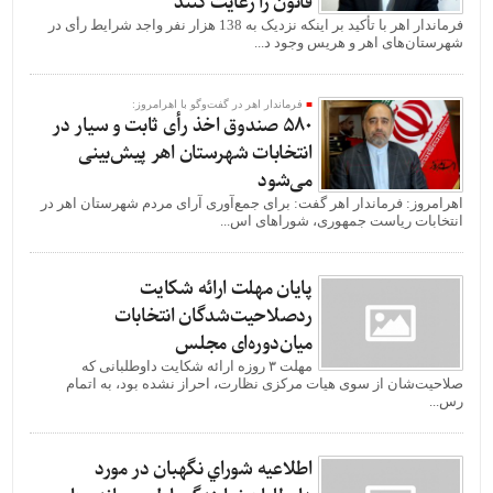
قانون را رعایت کنند
فرماندار اهر با تأکید بر اینکه نزدیک به 138 هزار نفر واجد شرایط رأی در
شهرستان‌های اهر و هریس وجود د...
فرماندار اهر در گفت‌وگو با اهرامروز:
580 صندوق اخذ رأی ثابت و سیار در
انتخابات شهرستان اهر پیش‌بینی
می‌شود
اهرامروز: فرماندار اهر گفت: برای جمع‌آوری آرای مردم شهرستان اهر در
انتخابات ریاست جمهوری، شوراهای اس...
پایان مهلت ارائه شکایت
‌ردصلاحیت‌شدگان انتخابات
میان‌دوره‌ای مجلس
مهلت ۳ روزه ارائه شکایت داوطلبانی که
صلاحیت‌شان از سوی هیات مرکزی نظارت، احراز نشده بود، به اتمام
رس...
اطلاعيه شوراي نگهبان در مورد