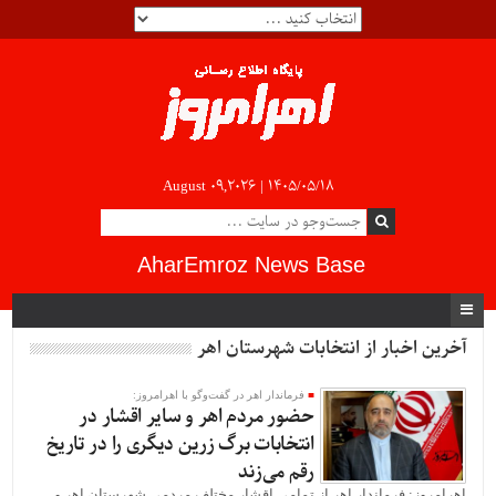
August 09,2026 |
۱۴۰۵/۰۵/۱۸
AharEmroz News Base
آخرین اخبار از انتخابات شهرستان اهر
فرماندار اهر در گفت‌وگو با اهرامروز:
حضور مردم اهر و سایر اقشار در
انتخابات برگ زرین دیگری را در تاریخ
رقم می‌زند
اهرامروز: فرماندار اهر از تمامی اقشار مختلف مردمی شهرستان اهر و