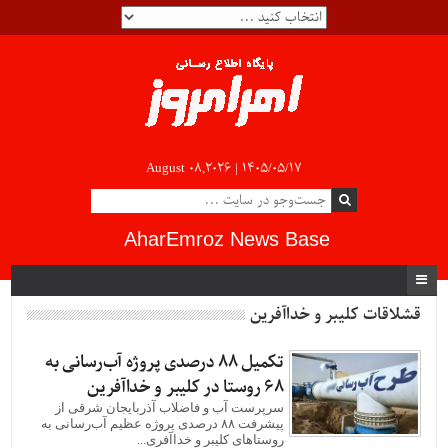
August 08,2026 |
۱۴۰۵/۰۵/۱۷
AharEmroz News Base
قشلاقات کلیبر و خداآفرین
تکمیل ۸۸ درصدی پروژه آب‌رسانی به
۶۸ روستا در کلیبر و خداآفرین
سرپرست آب و فاضلاب آذربایجان شرقی از
پیشرفت ۸۸ درصدی پروژه عظیم آب‌رسانی به
روستاهای کلیبر و خداآفری...