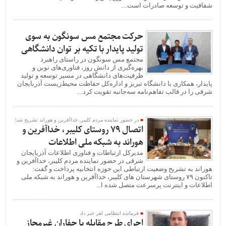
شفافیت و توسعه صادرات است....
حرکت مجتمع مس سونگون به سوی
تولید پایدار با تکیه بر توان دانشگاهی
مجتمع مس سونگون در راستای راهبرد
بهره‌گیری از دانش روز، فناوری‌های نوین و
ظرفیت‌های دانشگاهی در مسیر توسعه و تولید
پایدار، همکاری با دانشگاه تبریز و اداره‌کل حفاظت محیط‌زیست آذربایجان
شرقی را در قالب تفاهم‌نامه سه‌جانبه تقویت کرد....
در حضور نماینده مردم کلیبر، خداآفرین و هوراند تشریح شد؛
اتصال ۷۹ روستای کلیبر، خداآفرین و
هوراند به شبکه ملی اطلاعات
مدیرکل ارتباطات و فناوری اطلاعات آذربایجان
شرقی در حضور نماینده مردم کلیبر، خداآفرین و
هوراند به تشریح وضعیت ارتباطی این حوزه انتخابیه پرداخت و گفت:
تاکنون ۷۹ روستای شهرستان های کلیبر، خداآفرین و هوراند به شبکه ملی
اطلاعات و اینترنت پرسرعت متصل شده ا...
فرمانده انتظامی اهر خبر داد
اجرای طرح مقابله با حفاران غیرمجاز