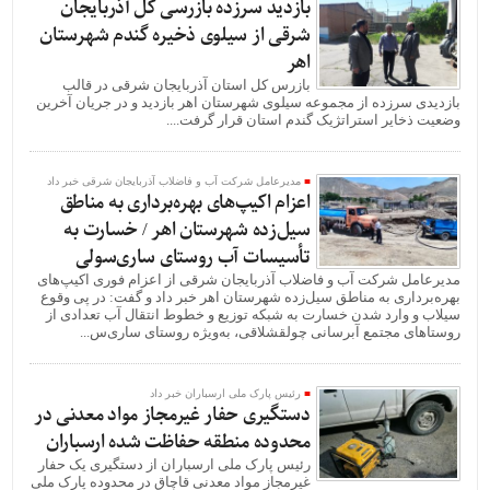
بازدید سرزده بازرسی کل آذربایجان
شرقی از سیلوی ذخیره گندم شهرستان
اهر
بازرس کل استان آذربایجان شرقی در قالب
بازدیدی سرزده از مجموعه سیلوی شهرستان اهر بازدید و در جریان آخرین
وضعیت ذخایر استراتژیک گندم استان قرار گرفت....
مدیرعامل شرکت آب و فاضلاب آذربایجان شرقی خبر داد
اعزام اکیپ‌های بهره‌برداری به مناطق
سیل‌زده شهرستان اهر / خسارت به
تأسیسات آب روستای ساری‌سولی
مدیرعامل شرکت آب و فاضلاب آذربایجان شرقی از اعزام فوری اکیپ‌های
بهره‌برداری به مناطق سیل‌زده شهرستان اهر خبر داد و گفت: در پی وقوع
سیلاب و وارد شدن خسارت به شبکه توزیع و خطوط انتقال آب تعدادی از
روستاهای مجتمع آبرسانی چولقشلاقی، به‌ویژه روستای ساری‌س...
رئیس پارک ملی ارسباران خبر داد
دستگیری حفار غیرمجاز مواد معدنی در
محدوده منطقه حفاظت شده ارسباران
رئیس پارک ملی ارسباران از دستگیری یک حفار
غیرمجاز مواد معدنی قاچاق در محدوده پارک ملی