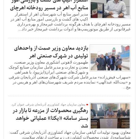
استقرار اکیپ های گشت و بازرسی امور
منابع آب اهر در مسیر رودخانه اهرچای
مدیر امور منابع آب شهرستان اهر از استقرار
اکیپ های گشت و بازرسی امور منابع آب اهر در
مسیر رودخانه اهرچای با هدف هرگونه برداشت غیرمجاز و بهره‌برداری
غیرقانونی از طریق موتورپمپ‌ها و ادوات برداشت غیرمجاز خبر داد....
بازدید معاون وزیر صمت از واحدهای
تولیدی در شهرک صنعتی اهر
طهمورث لاهوتی اشکوری معاون وزیر صنعت،
معدن و تجارت و مدیرعامل سازمان صنایع کوچک
و شهرک‌های صنعتی ایران(ایزیپو)، با همراهی
«سهراب فیض‌زاده» مدیرعامل شرکت شهرک‌های صنعتی آذربایجان شرقی
و «بیت‌الله عبدالهی» نماینده مردم شریف شهرستان‌های اهر و هریس در
مج...
معاون سازمان جهاد کشاورزی آذربایجان شرقی عنوان کرد
رهگیری محصولات از مزرعه تا بازار در
بستر سامانه «یکتا» عملیاتی خواهد
شد
معاون بهبود تولیدات گیاهی سازمان جهاد کشاورزی آذربایجان شرقی گفت:
شناسنامه‌دار شدن محصولات کشاورزی، زیرساخت ارتقای سلامت،