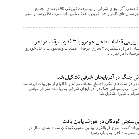
مدیرعامل شرکت آب و فاضلاب آذربایجان شرقی از پیشرفت فیزیکی 90 درصدی مجتمع
آبرسانی قشلاقات در شهرستان‌های کلیبر و خداآفرین با هدف تأمین آب شرب ۶۸ روستا و شهر
طعات داخل خودرو با ۳ فقره سرقت در اهر
فرمانده انتظامی شهرستان اهر از دستگيری ۲ سارق حرفه‌ای قطعات و محتويات داخل خودرو
انی جنگ در آذربایجان شرقی تشکیل شد
 درخواست‌های مکرر اقشار مختلف مردم و با الهام از تجربیات ارزشمند
 مردمی پشتیبانی جنگ در آذربایجان شرقی به ریاست سردار عباس
سپاه عاشورا تشکیل شد....
:
ی‌سنجی کودکان در هوراند پایان یافت
راند گفت: طرح غربالگری بینایی‌سنجی کودکان سه تا شش سال در
شش ماه اجرا به پایان رسید.