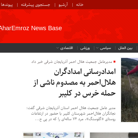
خانه
آرشیو
جستجوی پیشرفته
پیوندها
AharEmroz News Base
بین الملل
سیاسی
ورزشی
اقتصادی
مدیرعامل جمعیت هلال احمر آذربایجان شرقی خبر داد
امدادرسانی امدادگران
هلال‌احمر به مصدوم ناشی از
حمله خرس در کلیبر
مدیر عامل جمعیت هلال احمر استان آذربایجان شرقی گفت:
نجاتگران هلال‌احمر شهرستان کلیبر با حضور در ارتفاعات
روستای «گلوسنگ»، مرد ۷۴ ساله‌ای را که در پی ح...