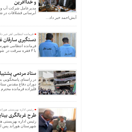
و خداآفرین
آبش‌احمد خبر داد....
فرمانده انتظامی اهر خبر داد
دستگيری سارقان غیربومی ق
با ۳ فقره سرقت در شهرستان اهر خبر داد.
ستاد مردمی پشتیب
در راستای پاسخگویی به
دوران دفاع مقدس ستاد
قلیزاده فرمانده محترم 
رئیس اداره بهزیستی هوراند
طرح غربالگری بینای
رئیس اداره بهزیستی هو
شهرستان هوراند پس از 