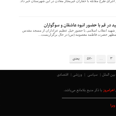
 اجرای طرح مقابله با حفاران غیرمجاز معادن در این شهرستان خبر داد.
ید در قم با حضور انبوه عاشقان و سوگواران
 شهید انقلاب اسلامی با حضور خیل عظیم عزاداران از مسجد مقدس
طهر حضرت فاطمه معصومه (س) در حال برگزاریست....
3
…
570
بعدی
بین الملل
سیاسی
ورزشی
اقتصادی
اهرامروز
با ذکر منبع بلامانع
می‌باشد
.
یرا