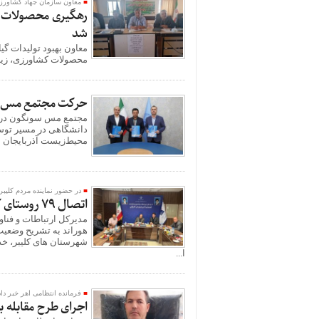
معاون سازمان جهاد کشاورز
رهگیری محصولات از 
شد
معاون بهبود تولیدات گ
محصولات کشاورزی، زیر
حرکت مجتمع مس سون
مجتمع مس سونگون در را
دانشگاهی در مسیر توسعه
محیط‌زیست آذربایجان شر
در حضور نماینده مردم کلیبر
اتصال ۷۹ روستای کلیبر، خداآفرین و هوراند به شبکه ملی اطلاعات
مدیرکل ارتباطات و فناو
شهرستان های کلیبر، خد
ا...
فرمانده انتظامی اهر خبر داد
اجرای طرح مقابله ب