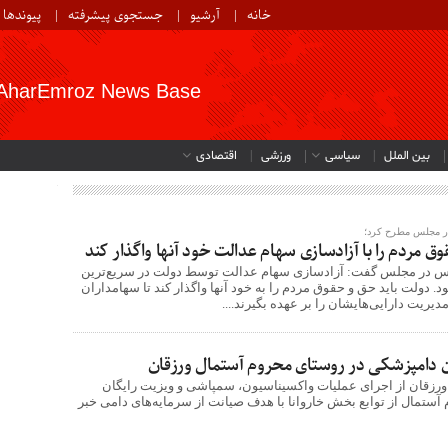
خانه
آرشیو
جستجوی پیشرفته
پیوندها
AharEmroz News Base
بین الملل
سیاسی
ورزشی
اقتصادی
در مجلس مطرح کرد؛
ق مردم را با آزادسازی سهام عدالت خود آنها واگذار کند
ریس در مجلس گفت: آزادسازی سهام عدالت توسط دولت در سریع‌ترین
 دولت باید حق و حقوق مردم را به خود آنها واگذار کند تا سهامداران
مدیریت دارایی‌هایشان را بر عهده بگیرند....
 دامپزشکی در روستای محروم آستمال ورزقان
رزقان از اجرای عملیات واکسیناسیون، سمپاشی و ویزیت رایگان
 آستمال از توابع بخش خاروانا با هدف صیانت از سرمایه‌های دامی خبر