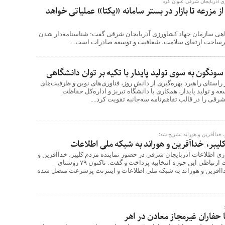
ی آذربایجان شرقی عنوان کرد
مزرعه تا بازار در بستر سامانه «یکتا» عملیاتی خواهد
یاهی سازمان جهاد کشاورزی آذربایجان شرقی گفت: شناسنامه‌دار شدن
ساخت ارتقای سلامت، شفافیت و توسعه صادرات است....
گون به سوی تولید پایدار با تکیه بر توان دانشگاهی
ستای راهبرد بهره‌گیری از دانش روز، فناوری‌های نوین و ظرفیت‌های
 و تولید پایدار، همکاری با دانشگاه تبریز و اداره‌کل حفاظت
قی را در قالب تفاهم‌نامه سه‌جانبه تقویت کرد....
، خداآفرین و هوراند تشریح شد؛
ری اطلاعات آذربایجان شرقی در حضور نماینده مردم کلیبر، خداآفرین و
هوراند به تشریح وضعیت ارتباطی این حوزه انتخابیه پرداخت و گفت: تاکنون ۷۹ روستای
اآفرین و هوراند به شبکه ملی اطلاعات و اینترنت پرسرعت متصل شده
ا حفاران غیرمجاز معادن در اهر