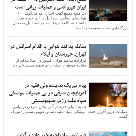
ایران غیرواقعی و عملیات روانی است
یک منبع مطلع گفت اخباری که می‌گوید ۱۰۰
هواپیمای نظامی اسرائیل در این حمله نقش
داشتند نیز کاملاً دروغ است و اسرائیل به دنبال
بزرگنمایی حمله ضعیف خود است.
مقابله پدافند هوایی با اقدام اسرائیل در
تهران،خوزستان و ایلام
قرارگاه پدافند هوایی کشور در اطلاعیه‌ای از
مقابله موفق با حمله رژیم صهیونیستی خبر داد.
پیام تبریک نماینده ولی فقیه در
آذربایجان شرقی در پی عملیات موشکی
سپاه علیه رژیم صهیونیستی
نماینده ولی فقیه در آذربایجان شرقی در پیامی
عملیات غرور آفرین حمله موشکی سپاه علیه دشمن صهیونیستی را تبریک
گفت.
فرمانده سپاه ناحیه خبر داد: برگزاری