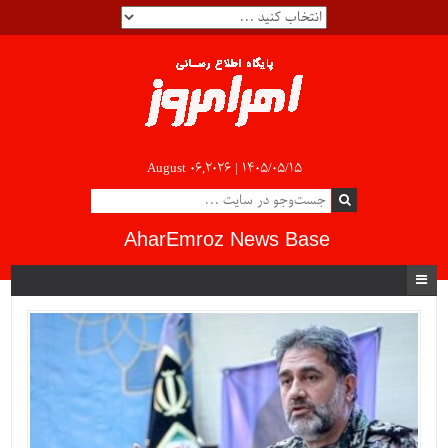
August 06,2026 |
۱۴۰۵/۰۵/۱۵
AharEmroz News Base