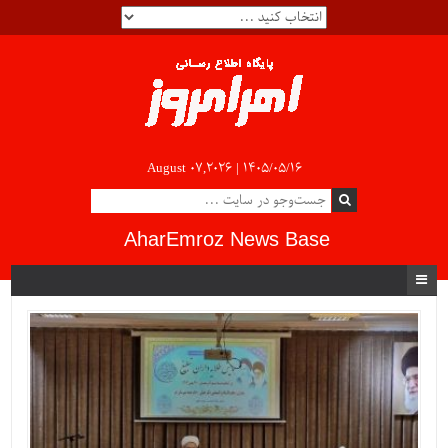
August 07,2026 |
۱۴۰۵/۰۵/۱۶
AharEmroz News Base