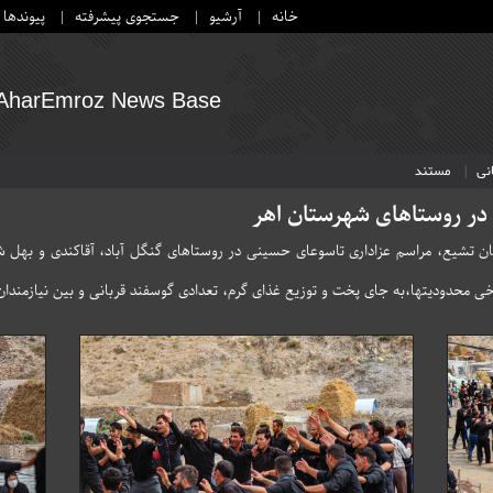
خانه
آرشیو
جستجوی پیشرفته
پیوندها
AharEmroz News Base
نی
مستند
در روستاهای شهرستان اهر
ان تشیع، مراسم عزاداری تاسوعای حسینی در روستاهای گنگل آباد، آقاکندی و بهل ش
ی محدودیتها،به جای پخت و توزیع غذای گرم، تعدادی گوسفند قربانی و بین نیازمندان