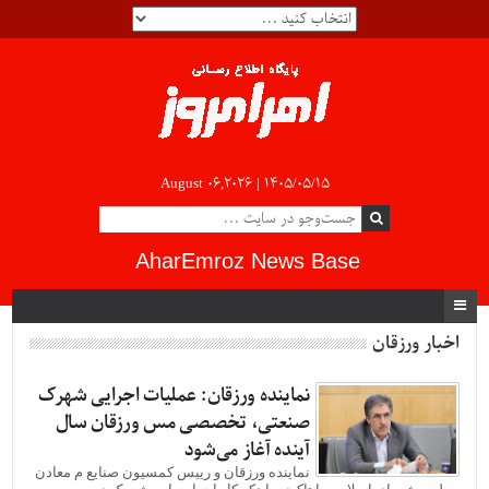
August 06,2026 |
۱۴۰۵/۰۵/۱۵
AharEmroz News Base
اخبار ورزقان
نماینده ورزقان: عملیات اجرایی شهرک
صنعتی، تخصصی مس ورزقان سال
آینده آغاز می‌شود
نماینده ورزقان و رییس کمسیون صنایع م معادن